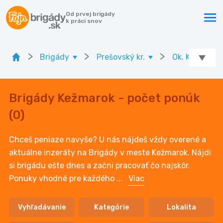
Od prvej brigády
k práci snov
>
>
>
Brigády
Prešovský kr.
Ok. Kežmarok
Brigády Kežmarok - počet ponúk
(0)
Chceš peniaze navyše? U nás nájdeš vždy overené a
aktuálne inzeráty na Brigády v meste Kežmarok. Nájdi
si brigádu ešte dnes a začni pracovať čo najskôr.
Ponuky vhodné pre každého
...
Viac
Vyhľadávanie
Kategórie
Lokalita