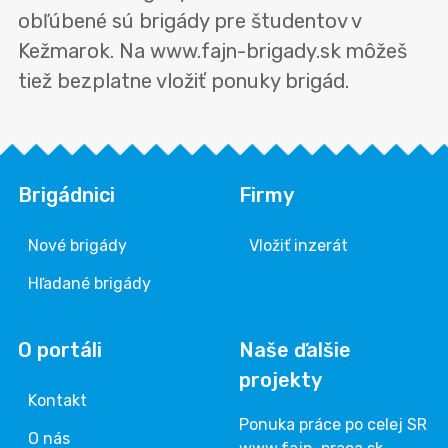
obľúbené sú brigády pre študentov v
Kežmarok. Na www.fajn-brigady.sk môžeš
tiež bezplatne vložiť ponuky brigád.
Brigádnici
Firmy
Nové brigády
Vložiť inzerát
Hľadané brigády
O portáli
Naše ďalšie
projekty
Kontakt
Ponuka práce po celej SR
O nás