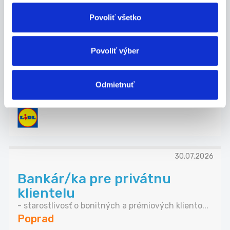
08.08.2026
Povoliť všetko
Asistent manažéra predajne
(m/ž), Levoča
Povoliť výber
Mzda Nástupná mesačná mzda pri úväzku 38,75
hod...
Levoča
Odmietnuť
Lidl Slovenská republika, s.r.o.
30.07.2026
Bankár/ka pre privátnu
klientelu
- starostlivosť o bonitných a prémiových kliento...
Poprad