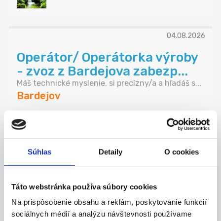
04.08.2026
Operátor/ Operátorka výroby
- zvoz z Bardejova zabezp...
Máš technické myslenie, si precízny/a a hľadáš s...
Bardejov
Grafton Slovakia s.r.o.
Súhlas
Detaily
O cookies
08.08.2026
Táto webstránka používa súbory cookies
Hľadáme operátora CNC -
Zaškolenie na konkrétny
Na prispôsobenie obsahu a reklám, poskytovanie funkcií
sociálnych médií a analýzu návštevnosti používame
stroj...