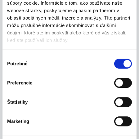
súbory cookie. Informácie o tom, ako používate naše
Náplň práce - obsluha CNC stroja (sústruh, fréza...
webové stránky, poskytujeme aj našim partnerom v
Bardejov
oblasti sociálnych médií, inzercie a analýzy. Títo partneri
môžu príslušné informácie skombinovať s ďalšími
INDEX NOSLUŠ s.r.o.
údajmi, ktoré ste im poskytli alebo ktoré od vás získali,
keď ste používali ich služby.
Výber
08.08.2026
Potrebné
súhlasu
Brigáda pre spoľahlivých –
sklad Levoča
Preferencie
Staň sa súčasťou nášho tímu a podieľaj sa na kaž...
Levoča
Štatistiky
INDEX NOSLUŠ s.r.o.
Marketing