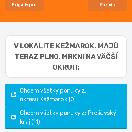
Brigády pre:
Pozícia
V LOKALITE
KEŽMAROK,
MAJÚ
TERAZ PLNO. MRKNI NA VÄČŠÍ
OKRUH:
Chcem všetky ponuky z:
okresu Kežmarok (0)
Chcem všetky ponuky z: Prešovský
kraj (11)