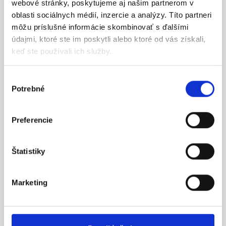
webové stránky, poskytujeme aj našim partnerom v
Bardejov
oblasti sociálnych médií, inzercie a analýzy. Títo partneri
môžu príslušné informácie skombinovať s ďalšími
INDEX NOSLUŠ s.r.o.
údajmi, ktoré ste im poskytli alebo ktoré od vás získali,
keď ste používali ich služby.
Výber
08.08.2026
Potrebné
súhlasu
Brigáda pre spoľahlivých –
sklad Levoča
Preferencie
Staň sa súčasťou nášho tímu a podieľaj sa na kaž...
Levoča
Štatistiky
INDEX NOSLUŠ s.r.o.
Marketing
08.08.2026