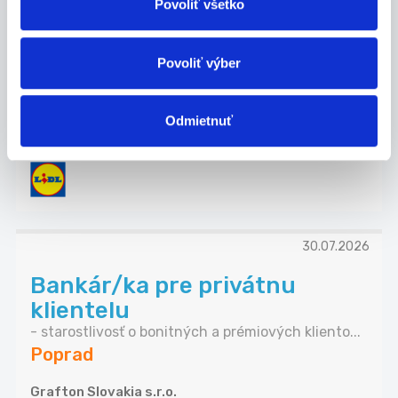
Povoliť všetko
Asistent manažéra predajne
(m/ž), Levoča
Povoliť výber
Mzda Nástupná mesačná mzda pri úväzku 38,75
hod...
Levoča
Odmietnuť
Lidl Slovenská republika, s.r.o.
30.07.2026
Bankár/ka pre privátnu
klientelu
- starostlivosť o bonitných a prémiových kliento...
Poprad
Grafton Slovakia s.r.o.