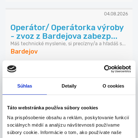
04.08.2026
Operátor/ Operátorka výroby
- zvoz z Bardejova zabezp...
Máš technické myslenie, si precízny/a a hľadáš s...
Bardejov
Grafton Slovakia s.r.o.
Súhlas
Detaily
O cookies
08.08.2026
Táto webstránka používa súbory cookies
Hľadáme operátora CNC -
Zaškolenie na konkrétny
Na prispôsobenie obsahu a reklám, poskytovanie funkcií
sociálnych médií a analýzu návštevnosti používame
stroj...
súbory cookie. Informácie o tom, ako používate naše
Náplň práce - obsluha CNC stroja (sústruh, fréza...