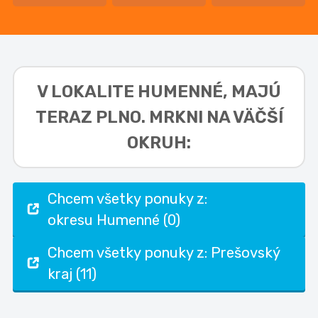
V LOKALITE
HUMENNÉ,
MAJÚ
TERAZ PLNO. MRKNI NA VÄČŠÍ
OKRUH:
Chcem všetky ponuky z:
okresu Humenné (0)
Chcem všetky ponuky z: Prešovský
kraj (11)