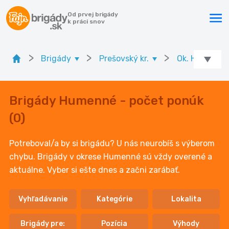
Od prvej brigády
k práci snov
>
>
>
Brigády
Prešovský kr.
Ok. Humenné
Brigády Humenné - počet ponúk
(0)
Potreboval/a by si brigádu? U nás neurobíš s výberom
chybu. Brigády v okrese Humenné sú vždy overené a
aktuálne. Vyber si ešte dnes a začni zarábať.
Vyhľadávanie
Kategórie
Lokalita
Brigády pre:
Pozícia
Výhody