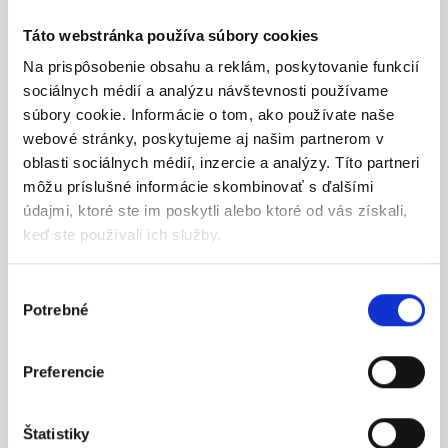
23.07.2026
Táto webstránka používa súbory cookies
Na prispôsobenie obsahu a reklám, poskytovanie funkcií
Termín 27.07. Manipulačné
sociálnych médií a analýzu návštevnosti používame
práce vo výrobe s VZV
súbory cookie. Informácie o tom, ako používate naše
Hľadáme šikovných chlapcov na pomocné
webové stránky, poskytujeme aj našim partnerom v
manipulačn...
oblasti sociálnych médií, inzercie a analýzy. Títo partneri
Nitra
môžu príslušné informácie skombinovať s ďalšími
údajmi, ktoré ste im poskytli alebo ktoré od vás získali,
P. J. Servis, s. r. o.
keď ste používali ich služby.
Výber
Potrebné
súhlasu
23.07.2026
Termín 28.07. Manipulačné
Preferencie
práce vo výrobe s VZV
Hľadáme šikovných chlapcov na pomocné
Štatistiky
manipulačn...