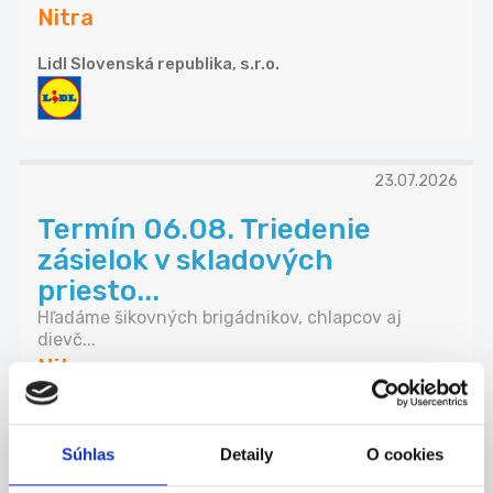
Nitra
Lidl Slovenská republika, s.r.o.
23.07.2026
Termín 06.08. Triedenie
zásielok v skladových
priesto...
Hľadáme šikovných brigádnikov, chlapcov aj
dievč...
Nitra
P. J. Servis, s. r. o.
Súhlas
Detaily
O cookies