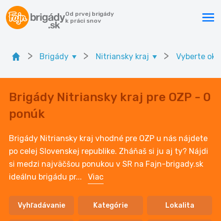
Od prvej brigády
k práci snov
>
>
>
Brigády
Nitriansky kraj
Vyberte okr
Brigády Nitriansky kraj pre OZP - 0
ponúk
Brigády Nitriansky kraj vhodné pre OZP u nás nájdete
po celej Slovenskej republike. Zháňaš si ju aj ty? Nájdi
si medzi najväčšou ponukou v SR na Fajn-brigady.sk
ideálnu brigádu pr
...
Viac
Vyhľadávanie
Kategórie
Lokalita