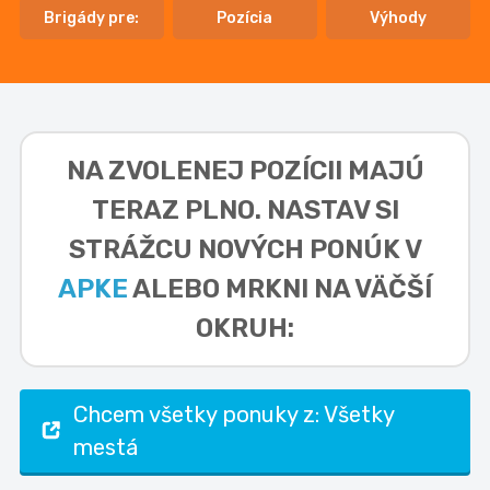
Brigády pre:
Pozícia
Výhody
NA ZVOLENEJ POZÍCII MAJÚ
TERAZ PLNO. NASTAV SI
STRÁŽCU NOVÝCH PONÚK V
APKE
ALEBO MRKNI NA VÄČŠÍ
OKRUH:
Chcem všetky ponuky z: Všetky
mestá