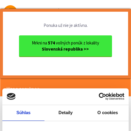
Od prvej brigády
k práci snov
Ponuka už nie je aktívna.
Domov
Brigády
Nitriansky kraj
Ok. Nitra
Nitra
HOSTESKY/PROMOTÉRI NA PREDA...
Mrkni na
574
voľných ponúk z lokality
Slovenská republika >>
<< Späť
HOSTESKY/PROMOTÉRI NA PREDAJ
SIM KARET
Viac o ponuke >>
Súhlas
Detaily
O cookies
Odporučiť kamarátovi