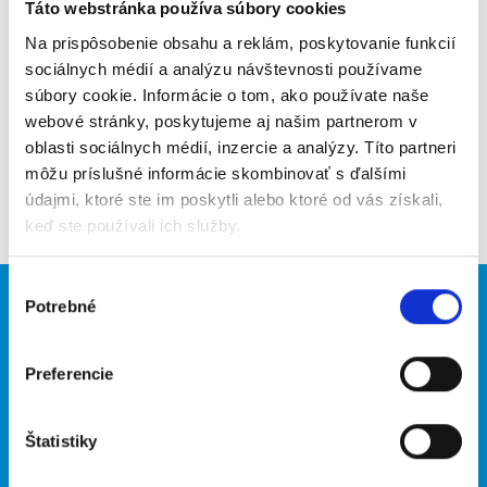
Poslať na email
Táto webstránka používa súbory cookies
Na prispôsobenie obsahu a reklám, poskytovanie funkcií
Upozorniť na inzerát
sociálnych médií a analýzu návštevnosti používame
súbory cookie. Informácie o tom, ako používate naše
Pridať do obľúbených
webové stránky, poskytujeme aj našim partnerom v
oblasti sociálnych médií, inzercie a analýzy. Títo partneri
môžu príslušné informácie skombinovať s ďalšími
Späť
údajmi, ktoré ste im poskytli alebo ktoré od vás získali,
keď ste používali ich služby.
Výber
Potrebné
Brigádnici
Firmy
súhlasu
Nové brigády
Vložiť inzerát
Preferencie
Hľadané brigády
Štatistiky
O portáli
Naše ďalšie projekty