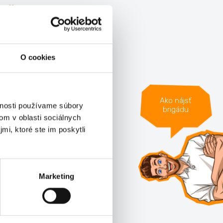
Články
Všetky články »
O cookies
Ako nájsť
vnosti používame súbory
brigádu
om v oblasti sociálnych
mi, ktoré ste im poskytli
Marketing