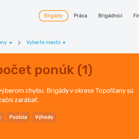
Brigády
Práca
Brigádnici
Fi
>
any
Vyberte mesto
počet ponúk (1)
 výberom chybu. Brigády v okrese Topoľčany sú
začni zarábať.
:
Pozícia
Výhody