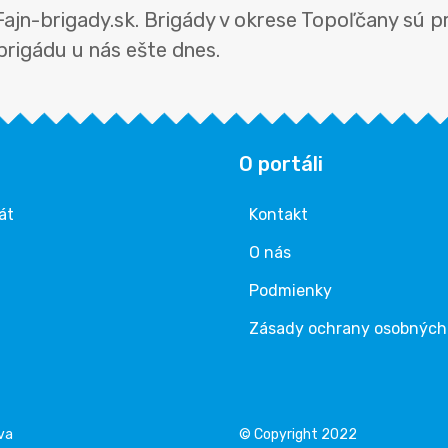
 Fajn-brigady.sk. Brigády v okrese Topoľčany sú 
 brigádu u nás ešte dnes.
O portáli
át
Kontakt
O nás
Podmienky
Zásady ochrany osobných
va
© Copyright 2022