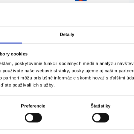
23.07.2026
 vo výrobe s VZV
P. J. Servis, s. r. o.
Detaily
ačn...
bory cookies
eklám, poskytovanie funkcií sociálnych médií a analýzu návšte
23.07.2026
o používate naše webové stránky, poskytujeme aj našim partner
to partneri môžu príslušné informácie skombinovať s ďalšími údaj
 vo výrobe s VZV
P. J. Servis, s. r. o.
ď ste používali ich služby.
ačn...
Preferencie
Štatistiky
23.07.2026
 vo výrobe s VZV
P. J. Servis, s. r. o.