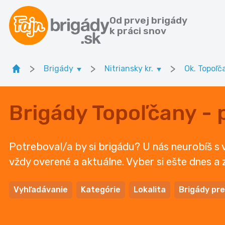
Od prvej brigády
k práci snov
>
>
>
Brigády
Nitriansky kr.
Ok. Topoľč
Brigády Topoľčany - 
Potreboval/a by si brigádu? U nás neurobíš s
vždy overené a aktuálne. Vyber si ešte dnes a 
Vyhľadávanie
Kategórie
Lokalita
Brigády pre