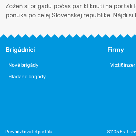
Zožeň si brigádu počas pár kliknutí na portáli
ponuka po celej Slovenskej republike. Nájdi si
Brigádnici
Firmy
Nové brigády
Vložiť inzer
Hľadané brigády
Prevádzkovateľ portálu
81105 Bratisla