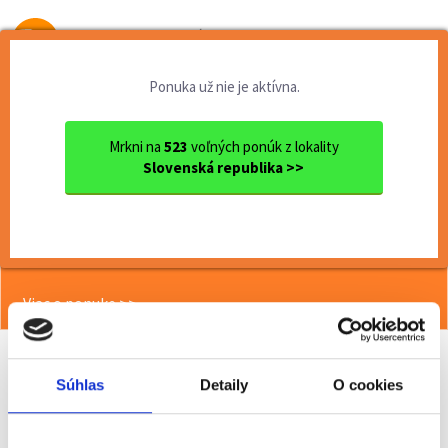
Od prvej brigády
k práci snov
Ponuka už nie je aktívna.
Domov
Brigády
Prešovský kraj
Ok. Poprad
Poprad
Práca pre študenta v predaj...
Mrkni na
523
voľných ponúk z lokality
Slovenská republika >>
<< Späť
Práca pre študenta v predajni (m/ž),
Poprad
Viac o ponuke >>
Súhlas
Detaily
O cookies
Odporučiť kamarátovi