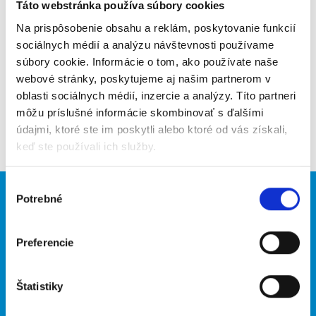
Poslať na email
Táto webstránka používa súbory cookies
Na prispôsobenie obsahu a reklám, poskytovanie funkcií
Upozorniť na inzerát
sociálnych médií a analýzu návštevnosti používame
súbory cookie. Informácie o tom, ako používate naše
Pridať do obľúbených
webové stránky, poskytujeme aj našim partnerom v
oblasti sociálnych médií, inzercie a analýzy. Títo partneri
môžu príslušné informácie skombinovať s ďalšími
Späť
údajmi, ktoré ste im poskytli alebo ktoré od vás získali,
keď ste používali ich služby.
Výber
Potrebné
Brigádnici
Firmy
súhlasu
Nové brigády
Vložiť inzerát
Preferencie
Hľadané brigády
Štatistiky
O portáli
Naše ďalšie projekty