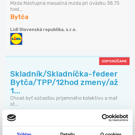
Mzda Nástupná mesačná mzda pri úväzku 38,75
hod...
Bytča
Lidl Slovenská republika, s.r.o.
ODPORÚČAME
Skladník/Skladníčka-fedeer
Bytča/TPP/12hod zmeny/až
1...
Chceš byť súčasťou príjemného kolektívu a mať
st...
Bytča
Algarin Work s.r.o.
Súhlas
Detaily
O cookies