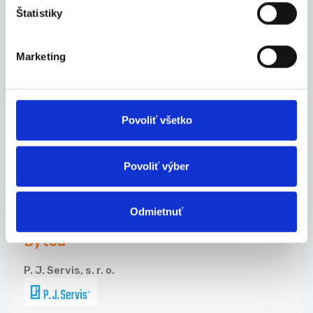
Hľadáme stabilných brigádnikov na pomocné
Štatistiky
manipu...
Bytča
Marketing
P. J. Servis, s. r. o.
Povoliť všetko
07.08.2026
Povoliť výber
Termín 12.08. Manipulačné
práce vo výrobe, brúsenie v...
Hľadáme stabilných brigádnikov na pomocné
Odmietnuť
manipu...
Bytča
P. J. Servis, s. r. o.