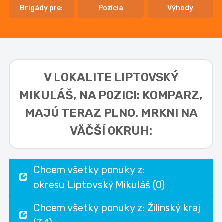
Brigády pre:
Pozícia
Výhody
V LOKALITE
LIPTOVSKÝ
MIKULÁŠ, NA POZICI: KOMPARZ,
MAJÚ TERAZ PLNO. MRKNI NA
VÄČŠÍ OKRUH:
Chcem všetky ponuky z:
okresu Liptovský Mikuláš (0)
Chcem všetky ponuky z: Žilinský kraj