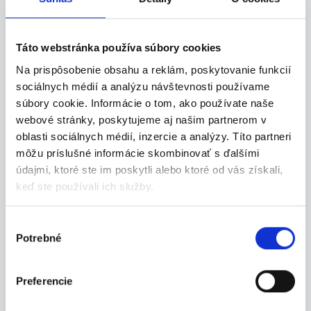
Táto webstránka používa súbory cookies
07.08.2026
Na prispôsobenie obsahu a reklám, poskytovanie funkcií
Termín 10.08. Manipulačné
sociálnych médií a analýzu návštevnosti používame
práce vo výrobe, brúsenie v...
súbory cookie. Informácie o tom, ako používate naše
Hľadáme stabilných brigádnikov na pomocné
webové stránky, poskytujeme aj našim partnerom v
manipu...
oblasti sociálnych médií, inzercie a analýzy. Títo partneri
Bytča
môžu príslušné informácie skombinovať s ďalšími
údajmi, ktoré ste im poskytli alebo ktoré od vás získali,
P. J. Servis, s. r. o.
keď ste používali ich služby.
Výber
Potrebné
súhlasu
07.08.2026
Termín 11.08. Manipulačné
Preferencie
práce vo výrobe, brúsenie v...