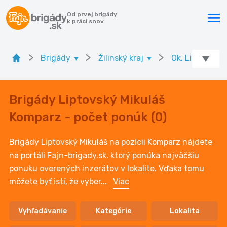
Od prvej brigády
k práci snov
>
>
>
Brigády
Žilinský kraj
Ok. Liptovský 
Brigády Liptovský Mikuláš
Komparz - počet ponúk (0)
Brigády Liptovský Mikuláš na pozícii Komparz nájdete
na portáli Fajn-brigady.sk, ktorý ponúka najväčšiu
ponuku overených inzerátov v lokalite. Vďaka tomu
môžete byť istí, že vyber
...
Viac
Vyhľadávanie
Kategórie
Lokalita