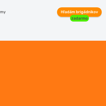
rmy
Hľadám brigádnikov
zadarmo