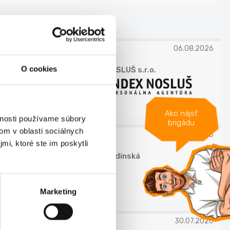
 KRAJ
06.08.2026
O cookies
INDEX NOSLUŠ s.r.o.
Ako nájsť
vnosti používame súbory
brigádu
om v oblasti sociálnych
30.07.2026
mi, ktoré ste im poskytli
Petra Budinská
Marketing
30.07.2026