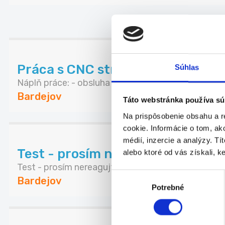
ĎALŠI
Práca s CNC strojmi s kompletný
Súhlas
Náplň práce: - obsluha CNC strojov (sústruh, fré...
Bardejov
Táto webstránka používa sú
Na prispôsobenie obsahu a r
cookie. Informácie o tom, ak
médií, inzercie a analýzy. Tí
Test - prosím nereagujte
alebo ktoré od vás získali, ke
Test - prosím nereagujte
Výber
Bardejov
Potrebné
súhlasu