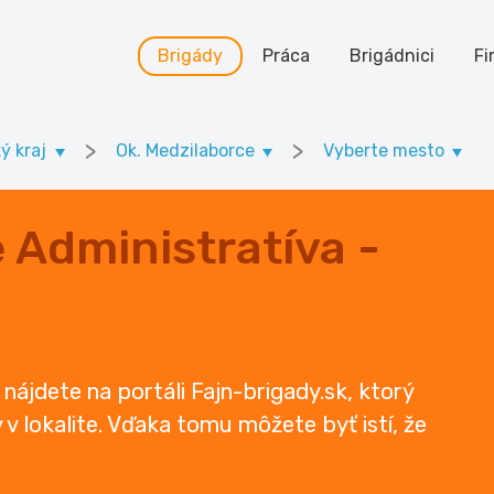
Brigády
Práca
Brigádnici
Fi
>
>
ý kraj
Ok. Medzilaborce
Vyberte mesto
 Administratíva -
nájdete na portáli Fajn-brigady.sk, ktorý
 lokalite. Vďaka tomu môžete byť istí, že