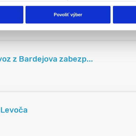
Povoliť výber
oz z Bardejova zabezp...
d Levoča
.