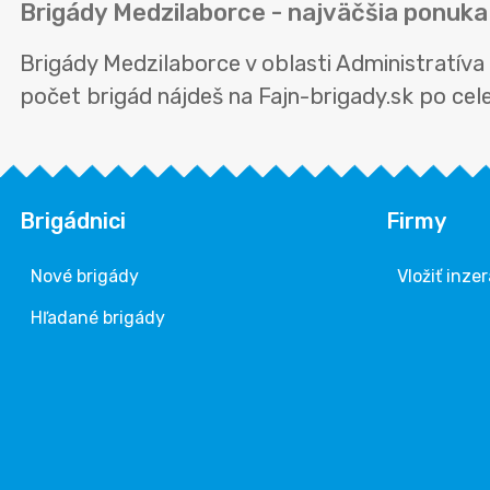
Brigády Medzilaborce - najväčšia ponuka
Brigády Medzilaborce v oblasti Administratív
počet brigád nájdeš na Fajn-brigady.sk po celej
Brigádnici
Firmy
Nové brigády
Vložiť inzer
Hľadané brigády