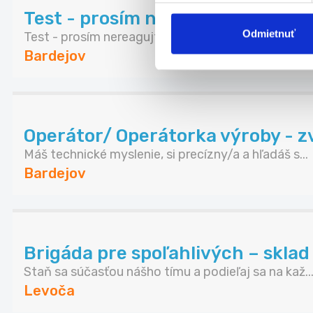
Test - prosím nereagujte
Odmietnuť
Test - prosím nereagujte
Bardejov
Operátor/ Operátorka výroby - zv
Máš technické myslenie, si precízny/a a hľadáš s...
Bardejov
Brigáda pre spoľahlivých – skla
Staň sa súčasťou nášho tímu a podieľaj sa na kaž..
Levoča