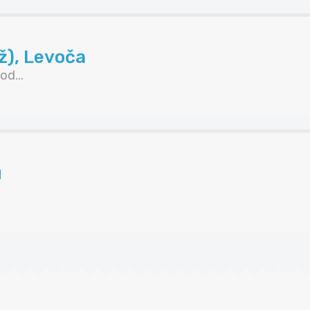
ž), Levoča
d...
u