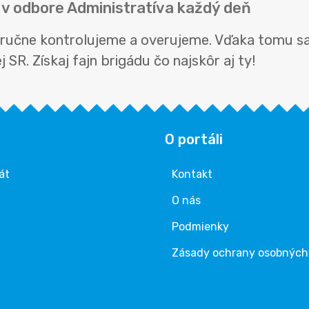
 v odbore Administratíva každý deň
a ručne kontrolujeme a overujeme. Vďaka tomu sa
 SR. Získaj fajn brigádu čo najskôr aj ty!
O portáli
át
Kontakt
O nás
Podmienky
Zásady ochrany osobných