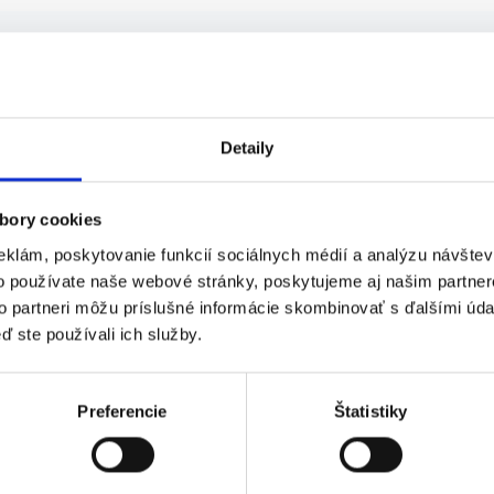
E PONUKY Z KRAJA
PREŠOVSKÝ
m zaškolením |Doprava ...
Detaily
bory cookies
eklám, poskytovanie funkcií sociálnych médií a analýzu návšte
o používate naše webové stránky, poskytujeme aj našim partner
to partneri môžu príslušné informácie skombinovať s ďalšími údaj
ď ste používali ich služby.
Preferencie
Štatistiky