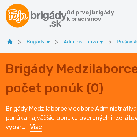
Od prvej brigády
k práci snov
>
>
>
Brigády
Administratíva
Prešovsk
Brigády Medzilaborce
počet ponúk (0)
Brigády Medzilaborce v odbore Administratíva 
ponúka najväčšiu ponuku overených inzerátov v
vyber
...
Viac