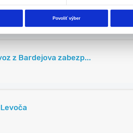
Povoliť výber
oz z Bardejova zabezp...
d Levoča
.