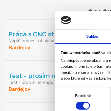
ĎALŠI
Práca s CNC strojmi s kompletný
Súhlas
Náplň práce: - obsluha CNC strojov (sústruh, fré...
Bardejov
Táto webstránka používa sú
Na prispôsobenie obsahu a r
cookie. Informácie o tom, ak
médií, inzercie a analýzy. Tí
Test - prosím nereagujte
alebo ktoré od vás získali, ke
Test - prosím nereagujte
Bardejov
Výber
Potrebné
súhlasu