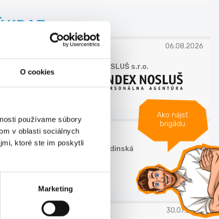
 KRAJ
06.08.2026
INDEX NOSLUŠ s.r.o.
O cookies
Ako nájsť
vnosti používame súbory
brigádu
30.07.2026
om v oblasti sociálnych
mi, ktoré ste im poskytli
Petra Budinská
Marketing
30.07.2026