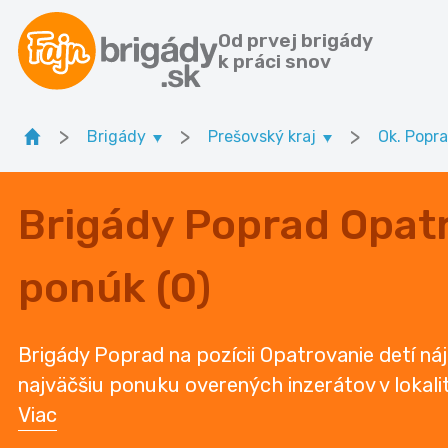
Od prvej brigády
k práci snov
>
>
>
Brigády
Prešovský kraj
Ok. Popr
Brigády Poprad Opatr
ponúk (0)
Brigády Poprad na pozícii Opatrovanie detí náj
najväčšiu ponuku overených inzerátov v lokali
Viac