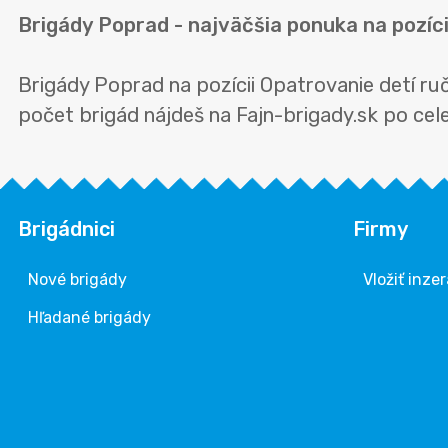
Brigády Poprad - najväčšia ponuka na pozíc
Brigády Poprad na pozícii Opatrovanie detí r
počet brigád nájdeš na Fajn-brigady.sk po celej
Brigádnici
Firmy
Nové brigády
Vložiť inzer
Hľadané brigády