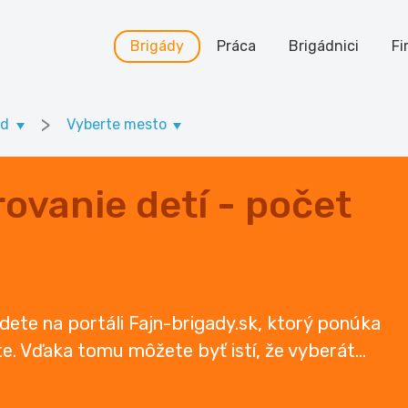
Brigády
Práca
Brigádnici
Fi
>
ad
Vyberte mesto
ovanie detí - počet
dete na portáli Fajn-brigady.sk, ktorý ponúka
te. Vďaka tomu môžete byť istí, že vyberát
...