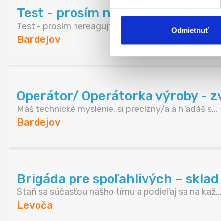
Test - prosím nereagujte
Test - prosím nereagujte
Odmietnuť
Bardejov
Operátor/ Operátorka výroby - zv
Máš technické myslenie, si precízny/a a hľadáš s...
Bardejov
Brigáda pre spoľahlivých – skla
Staň sa súčasťou nášho tímu a podieľaj sa na kaž..
Levoča