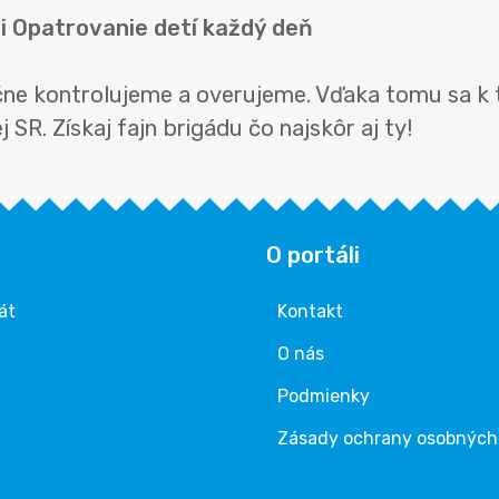
ii Opatrovanie detí každý deň
učne kontrolujeme a overujeme. Vďaka tomu sa k 
 SR. Získaj fajn brigádu čo najskôr aj ty!
O portáli
át
Kontakt
O nás
Podmienky
Zásady ochrany osobných