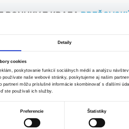
E PONUKY Z KRAJA
PREŠOVSKÝ
m zaškolením |Doprava ...
Detaily
bory cookies
eklám, poskytovanie funkcií sociálnych médií a analýzu návšte
o používate naše webové stránky, poskytujeme aj našim partner
to partneri môžu príslušné informácie skombinovať s ďalšími údaj
ď ste používali ich služby.
Preferencie
Štatistiky