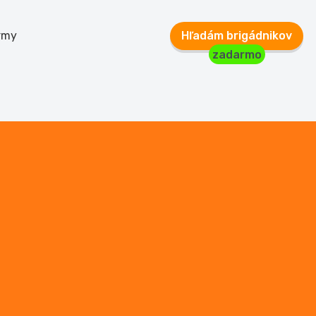
rmy
Hľadám brigádnikov
zadarmo