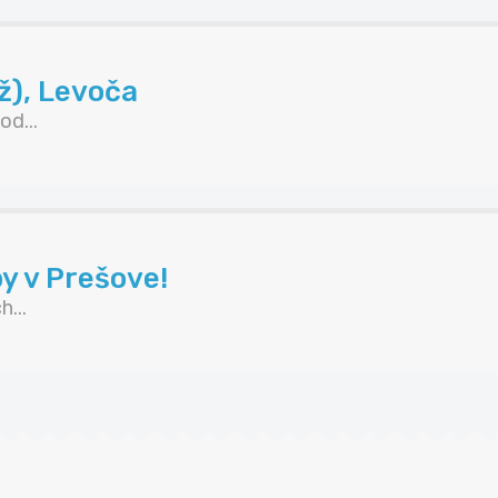
ž), Levoča
d...
y v Prešove!
...