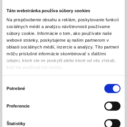
07.08.2026
Táto webstránka používa súbory cookies
Nová práca v lakovni? –
Na prispôsobenie obsahu a reklám, poskytovanie funkcií
zárobok až 1300 € + bonusy a
sociálnych médií a analýzu návštevnosti používame
...
súbory cookie. Informácie o tom, ako používate naše
Hľadáš stabilnú prácu s férovým platom a
webové stránky, poskytujeme aj našim partnerom v
rýchlym...
oblasti sociálnych médií, inzercie a analýzy. Títo partneri
Bánovce nad Bebravou
môžu príslušné informácie skombinovať s ďalšími
údajmi, ktoré ste im poskytli alebo ktoré od vás získali,
INDEX NOSLUŠ s.r.o.
keď ste používali ich služby.
Výber
Potrebné
súhlasu
24.07.2026
Termín 07.08. Expedovanie
Preferencie
tovaru v sklade
Hľadáme šikovných chlapcov na pomocné
Štatistiky
manipulačn...