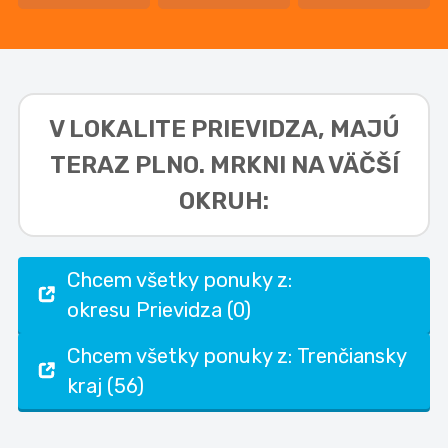
V LOKALITE
PRIEVIDZA,
MAJÚ
TERAZ PLNO. MRKNI NA VÄČŠÍ
OKRUH:
Chcem všetky ponuky z:
okresu Prievidza (0)
Chcem všetky ponuky z: Trenčiansky
kraj (56)