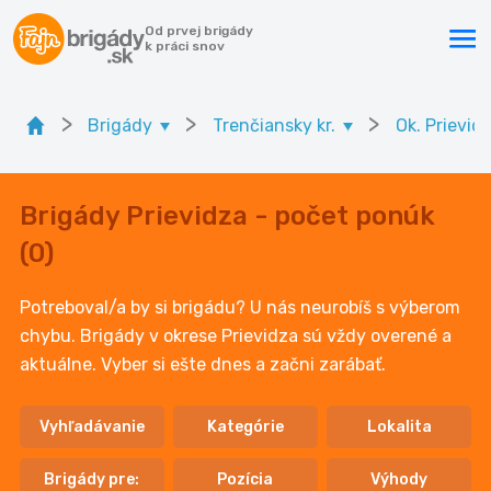
Od prvej brigády
k práci snov
>
>
>
Brigády
Trenčiansky kr.
Ok. Prievid
Brigády Prievidza - počet ponúk
(0)
Potreboval/a by si brigádu? U nás neurobíš s výberom
chybu. Brigády v okrese Prievidza sú vždy overené a
aktuálne. Vyber si ešte dnes a začni zarábať.
Vyhľadávanie
Kategórie
Lokalita
Brigády pre:
Pozícia
Výhody