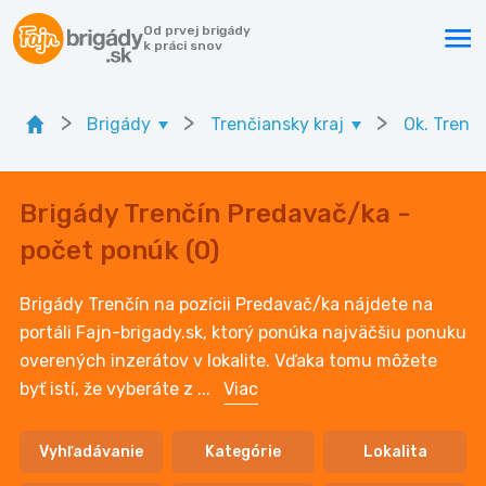
Od prvej brigády
k práci snov
>
>
>
Brigády
Trenčiansky kraj
Ok. Trenč
Brigády Trenčín Predavač/ka -
počet ponúk (0)
Brigády Trenčín na pozícii Predavač/ka nájdete na
portáli Fajn-brigady.sk, ktorý ponúka najväčšiu ponuku
overených inzerátov v lokalite. Vďaka tomu môžete
byť istí, že vyberáte z
...
Viac
Vyhľadávanie
Kategórie
Lokalita