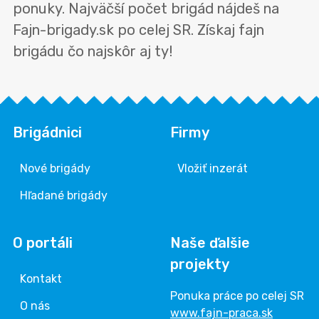
ponuky. Najväčší počet brigád nájdeš na
Fajn-brigady.sk po celej SR. Získaj fajn
brigádu čo najskôr aj ty!
Brigádnici
Firmy
Nové brigády
Vložiť inzerát
Hľadané brigády
O portáli
Naše ďalšie
projekty
Kontakt
Ponuka práce po celej SR
O nás
www.fajn-praca.sk