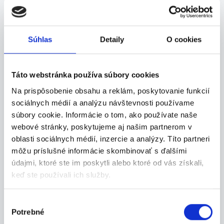
Súhlas
Detaily
O cookies
24.07.2026
Termín 30.07. Triedenie
Táto webstránka používa súbory cookies
zásielok v skladových
Na prispôsobenie obsahu a reklám, poskytovanie funkcií
priesto...
sociálnych médií a analýzu návštevnosti používame
Hľadáme šikovných brigádnikov, chlapcov aj
súbory cookie. Informácie o tom, ako používate naše
dievč...
webové stránky, poskytujeme aj našim partnerom v
Trenčín
oblasti sociálnych médií, inzercie a analýzy. Títo partneri
môžu príslušné informácie skombinovať s ďalšími
P. J. Servis, s. r. o.
údajmi, ktoré ste im poskytli alebo ktoré od vás získali,
keď ste používali ich služby.
Výber
24.07.2026
Potrebné
súhlasu