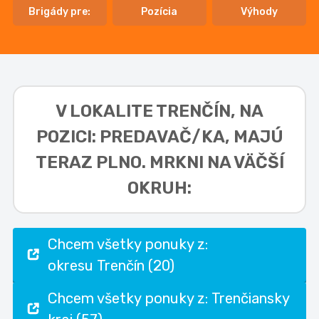
Brigády pre:
Pozícia
Výhody
V LOKALITE
TRENČÍN, NA
POZICI: PREDAVAČ/KA,
MAJÚ
TERAZ PLNO. MRKNI NA VÄČŠÍ
OKRUH:
Chcem všetky ponuky z:
okresu Trenčín (20)
Chcem všetky ponuky z: Trenčiansky