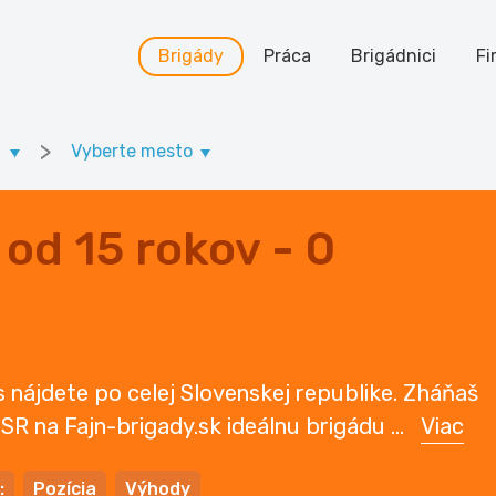
Brigády
Práca
Brigádnici
Fi
>
a
Vyberte mesto
 od 15 rokov - 0
s nájdete po celej Slovenskej republike. Zháňaš
v SR na Fajn-brigady.sk ideálnu brigádu
...
Viac
:
Pozícia
Výhody