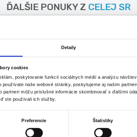
ĎALŠIE PONUKY Z
CELEJ SR
TRAHY – PRAHA
 **N...
Detaily
bory cookies
IE PONUKY Z KRAJA
TRNAVSKÝ
eklám, poskytovanie funkcií sociálnych médií a analýzu návšte
o používate naše webové stránky, poskytujeme aj našim partner
to partneri môžu príslušné informácie skombinovať s ďalšími údaj
u - 100% z domova
ď ste používali ich služby.
v...
Preferencie
Štatistiky