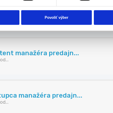
Povoliť výber
stent manažéra predajn...
d...
tupca manažéra predajn...
d...