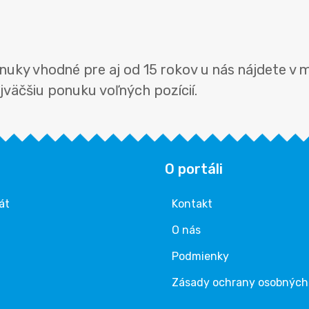
nuky vhodné pre aj od 15 rokov u nás nájdete v 
ajväčšiu ponuku voľných pozícií.
O portáli
át
Kontakt
O nás
Podmienky
Zásady ochrany osobných