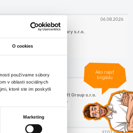
06.08.2026
royal luxury s.r.o.
O cookies
 KRAJ
Ako nájsť
vnosti používame súbory
brigádu
om v oblasti sociálnych
27.07.2026
mi, ktoré ste im poskytli
21 Consult Group s.r.o.
Marketing
27.07.2026