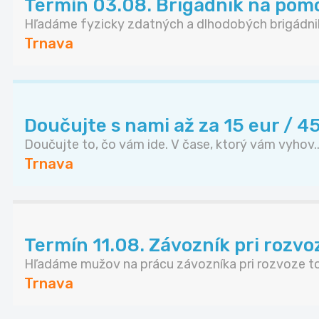
Termín 03.08. Brigádnik na pomo
Hľadáme fyzicky zdatných a dlhodobých brigádnik
Trnava
Doučujte s nami až za 15 eur / 4
Doučujte to, čo vám ide. V čase, ktorý vám vyhov..
Trnava
Termín 11.08. Závozník pri rozvo
Hľadáme mužov na prácu závozníka pri rozvoze tov
Trnava