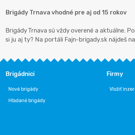
Brigády Trnava vhodné pre aj od 15 rokov
Brigády Trnava sú vždy overené a aktuálne. Po
si ju aj ty? Na portáli Fajn-brigady.sk nájdeš n
Brigádnici
Firmy
Nové brigády
Vložiť inzer
Hľadané brigády