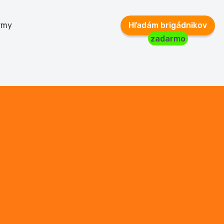
rmy
Hľadám brigádnikov
zadarmo