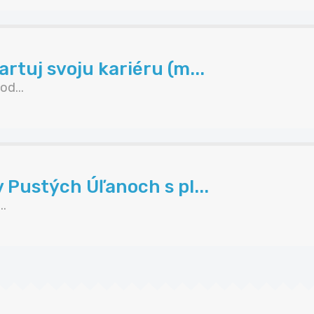
rtuj svoju kariéru (m...
d...
 Pustých Úľanoch s pl...
..