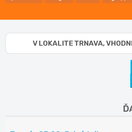
V LOKALITE
TRNAVA, VHODNÉ
Ď