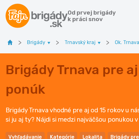
Od prvej brigády
k práci snov
>
>
>
Brigády
Trnavský kraj
Ok. Trnav
Brigády Trnava pre aj
ponúk
Brigády Trnava vhodné pre aj od 15 rokov u ná
si ju aj ty? Nájdi si medzi najväčšou ponukou 
Vyhľadávanie
Kategórie
Lokalita
Brigády pre