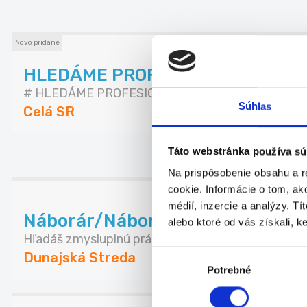
Novo pridané
HLEDÁME PROFESIONÁLY DO OS
# HLEDÁME PROFESIONÁLY DO OSTRAHY – PRAHA
Súhlas
Celá SR
Táto webstránka používa sú
ĎALŠ
Na prispôsobenie obsahu a r
cookie. Informácie o tom, ak
médií, inzercie a analýzy. Tí
Náborár/Náborárka s maďarčino
alebo ktoré od vás získali, ke
Hľadáš zmysluplnú prácu z domu, kde môžeš ovply
Výber
Dunajská Streda
Potrebné
súhlasu