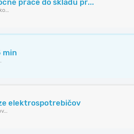
cné práce do skladu pr...
o...
5 min
.
ze elektrospotrebičov
...