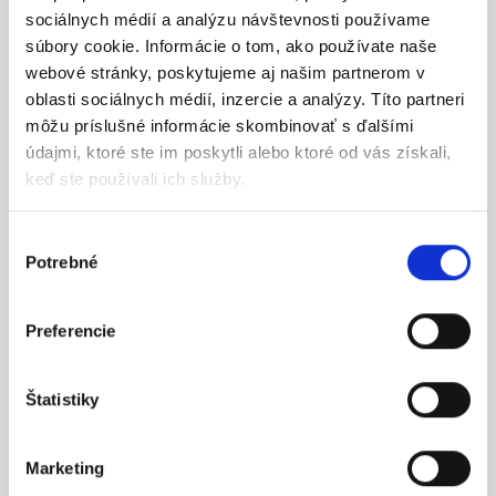
Test - prosím nereagujte
sociálnych médií a analýzu návštevnosti používame
Test - prosím nereagujte
súbory cookie. Informácie o tom, ako používate naše
Bardejov
webové stránky, poskytujeme aj našim partnerom v
oblasti sociálnych médií, inzercie a analýzy. Títo partneri
Petra Budinská
môžu príslušné informácie skombinovať s ďalšími
údajmi, ktoré ste im poskytli alebo ktoré od vás získali,
keď ste používali ich služby.
04.08.2026
Výber
Potrebné
súhlasu
Operátor/ Operátorka výroby
- zvoz z Bardejova zabezp...
Preferencie
Máš technické myslenie, si precízny/a a hľadáš s...
Bardejov
Štatistiky
Grafton Slovakia s.r.o.
Marketing