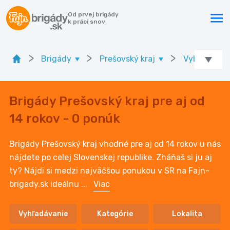
Od prvej brigády
k práci snov
>
>
>
Brigády
Prešovský kraj
Vyberte okr
Brigády Prešovský kraj pre aj od
14 rokov - 0 ponúk
Brigády Prešovský kraj vhodné pre aj od 14 rokov u nás
nájdete po celej Slovenskej republike. Zháňaš si ju aj
ty? Nájdi si medzi najväčšou ponukou v SR na Fajn-
brigady.sk ideálnu
...
Viac
Vyhľadávanie
Kategórie
Lokalita