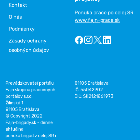
Kontakt
Ponuka práce po celej SR
O nás
www.fajn-praca.sk
Podmienky
Zásady ochrany
osobných údajov
Prevádzkovateľ portálu
81105 Bratislava
Fajn skupina pracovných
IČ: 55042902
portálov s.r.o.
DIČ: SK2121861973
Žilinská 1
81105 Bratislava
© Copyright 2022
Fajn-brigady.sk - denne
aktuálna
ponuka brigád z celej SR i