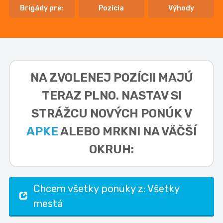
Brigády pre:
Pozícia
Výhody
NA ZVOLENEJ POZÍCII MAJÚ
TERAZ PLNO. NASTAV SI
STRÁŽCU NOVÝCH PONÚK V
APKE
ALEBO MRKNI NA VÄČŠÍ
OKRUH:
Chcem všetky ponuky z: Všetky
mestá