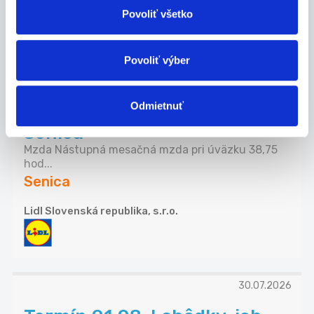
Lidl Slovenská republika, s.r.o.
Povoliť všetko
Povoliť výber
06.08.2026
Odmietnuť
Predavač - pokladník (m/ž),
Senica
Mzda Nástupná mesačná mzda pri úväzku 38,75
hod...
Senica
Lidl Slovenská republika, s.r.o.
30.07.2026