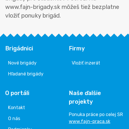
www.fajn-brigady.sk môžeš tiež bezplatne
vložiť ponuky brigád.
Brigádnici
Firmy
Nové brigády
Vložiť inzerát
Hľadané brigády
O portáli
Naše ďalšie
projekty
Kontakt
Ponuka práce po celej SR
O nás
www.fajn-praca.sk