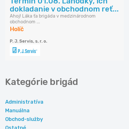
Termín 01.08. Lahôdky, ich
dokladanie v obchodnom reť...
Ahoj! Láka ťa brigáda v medzinárodnom
obchodnom ...
Holíč
P. J. Servis, s. r. o.
Kategórie
brigád
Administratíva
Manuálna
Obchod-služby
Ostatné