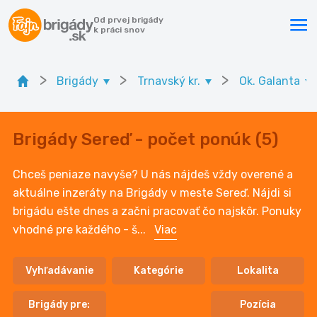
Od prvej brigády
k práci snov
>
>
>
Brigády
Trnavský kr.
Ok. Galanta
Brigády Sereď - počet ponúk (5)
Chceš peniaze navyše? U nás nájdeš vždy overené a
aktuálne inzeráty na Brigády v meste Sereď. Nájdi si
brigádu ešte dnes a začni pracovať čo najskôr. Ponuky
vhodné pre každého - š
...
Viac
Vyhľadávanie
Kategórie
Lokalita
Brigády pre:
Pozícia