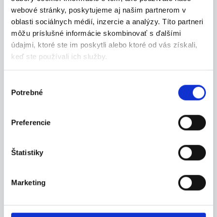
webové stránky, poskytujeme aj našim partnerom v
Náborár/Náborárka s
oblasti sociálnych médií, inzercie a analýzy. Títo partneri
maďarčinou - 100% z domova
môžu príslušné informácie skombinovať s ďalšími
Hľadáš zmysluplnú prácu z domu, kde môžeš
údajmi, ktoré ste im poskytli alebo ktoré od vás získali,
ovplyv...
keď ste používali ich služby.
Dunajská Streda
21 Consult Group s.r.o.
Výber
Potrebné
súhlasu
Preferencie
06.08.2026
Predavač - pokladník (m/ž),
Štatistiky
Kúty
Mzda Nástupná mesačná mzda pri úväzku 35
Marketing
hod./t...
Senica