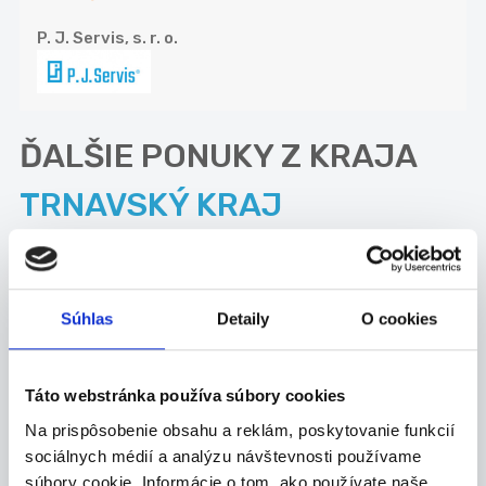
P. J. Servis, s. r. o.
ĎALŠIE PONUKY Z KRAJA
TRNAVSKÝ KRAJ
27.07.2026
Test - prosím nereagujte
Súhlas
Detaily
O cookies
Test - prosím nereagujte
Dunajská Streda
Táto webstránka používa súbory cookies
Petra BUDINSKÁ II
Na prispôsobenie obsahu a reklám, poskytovanie funkcií
sociálnych médií a analýzu návštevnosti používame
27.07.2026
súbory cookie. Informácie o tom, ako používate naše