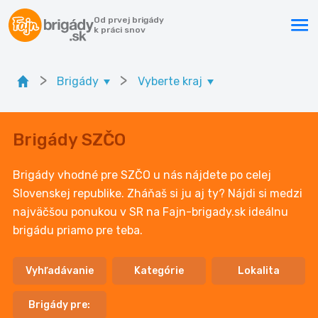
Od prvej brigády
k práci snov
>
>
Brigády
Vyberte kraj
Brigády SZČO
Brigády vhodné pre SZČO u nás nájdete po celej
Slovenskej republike. Zháňaš si ju aj ty? Nájdi si medzi
najväčšou ponukou v SR na Fajn-brigady.sk ideálnu
brigádu priamo pre teba.
Vyhľadávanie
Kategórie
Lokalita
Brigády pre: