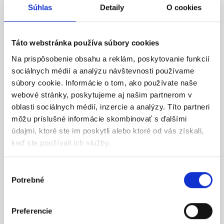
maďarčinou - 100% z domova
Súhlas
Detaily
O cookies
Hľadáš zmysluplnú prácu z domu, kde môžeš
ovplyv...
Dunajská Streda
Táto webstránka používa súbory cookies
Na prispôsobenie obsahu a reklám, poskytovanie funkcií
21 Consult Group s.r.o.
sociálnych médií a analýzu návštevnosti používame
súbory cookie. Informácie o tom, ako používate naše
webové stránky, poskytujeme aj našim partnerom v
oblasti sociálnych médií, inzercie a analýzy. Títo partneri
môžu príslušné informácie skombinovať s ďalšími
Kategórie
brigád
údajmi, ktoré ste im poskytli alebo ktoré od vás získali,
keď ste používali ich služby.
Administratíva
Výber
Manuálna
Potrebné
súhlasu
Obchod-služby
Ostatné
Preferencie