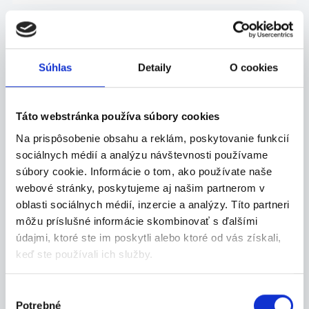
Kategórie
brigád
Súhlas
Detaily
O cookies
Administratíva
Táto webstránka používa súbory cookies
Manuálna
Na prispôsobenie obsahu a reklám, poskytovanie funkcií
Obchod-služby
sociálnych médií a analýzu návštevnosti používame
Ostatné
súbory cookie. Informácie o tom, ako používate naše
webové stránky, poskytujeme aj našim partnerom v
Okresy
oblasti sociálnych médií, inzercie a analýzy. Títo partneri
môžu príslušné informácie skombinovať s ďalšími
údajmi, ktoré ste im poskytli alebo ktoré od vás získali,
Dunajská
Galanta
keď ste používali ich služby.
Streda
Hlohovec
Piešťany
Výber
Senica
Skalica
Potrebné
súhlasu