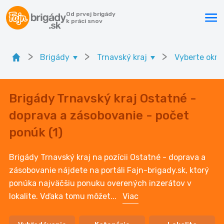
Od prvej brigády
k práci snov
>
>
>
Brigády
Trnavský kraj
Vyberte okre
Brigády Trnavský kraj Ostatné -
doprava a zásobovanie - počet
ponúk (1)
Brigády Trnavský kraj na pozícii Ostatné - doprava a
zásobovanie nájdete na portáli Fajn-brigady.sk, ktorý
ponúka najväčšiu ponuku overených inzerátov v
lokalite. Vďaka tomu môžet
...
Viac