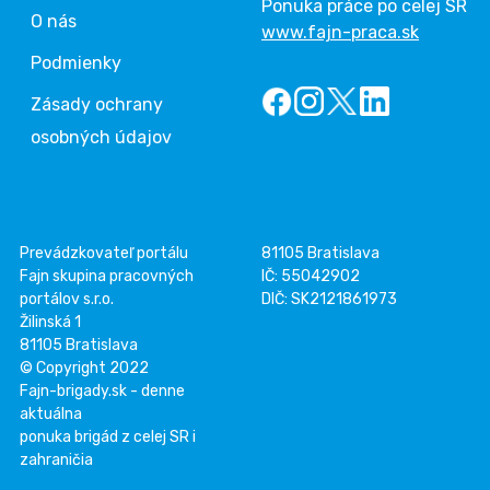
Ponuka práce po celej SR
O nás
www.fajn-praca.sk
Podmienky
Zásady ochrany
osobných údajov
Prevádzkovateľ portálu
81105 Bratislava
Fajn skupina pracovných
IČ: 55042902
portálov s.r.o.
DIČ: SK2121861973
Žilinská 1
81105 Bratislava
© Copyright 2022
Fajn-brigady.sk - denne
aktuálna
ponuka brigád z celej SR i
zahraničia