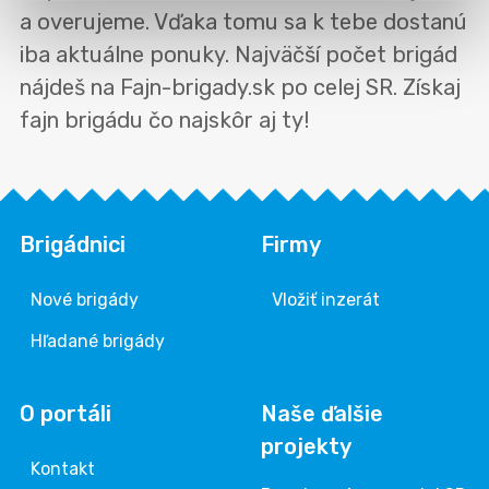
a overujeme. Vďaka tomu sa k tebe dostanú
iba aktuálne ponuky. Najväčší počet brigád
nájdeš na Fajn-brigady.sk po celej SR. Získaj
fajn brigádu čo najskôr aj ty!
Brigádnici
Firmy
Nové brigády
Vložiť inzerát
Hľadané brigády
O portáli
Naše ďalšie
projekty
Kontakt