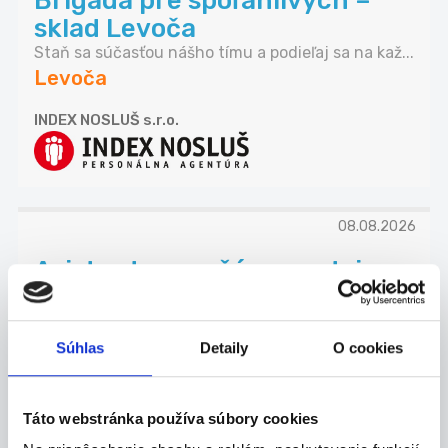
Brigáda pre spoľahlivých –
sklad Levoča
Staň sa súčasťou nášho tímu a podieľaj sa na kaž...
Levoča
INDEX NOSLUŠ s.r.o.
08.08.2026
Asistent manažéra predajne
(m/ž), Levoča
Mzda Nástupná mesačná mzda pri úväzku 38,75
hod...
Súhlas
Detaily
O cookies
Levoča
Lidl Slovenská republika, s.r.o.
Táto webstránka používa súbory cookies