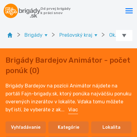
Od prvej brigády
k práci snov
>
>
>
Brigády
Prešovský kraj
Ok. Bardejo
Brigády Bardejov Animátor - počet
ponúk (0)
Brigády Bardejov na pozícii Animátor nájdete na
portáli Fajn-brigady.sk, ktorý ponúka najväčšiu ponuku
overených inzerátov v lokalite. Vďaka tomu môžete
byť istí, že vyberáte z ak
...
Viac
Vyhľadávanie
Kategórie
Lokalita