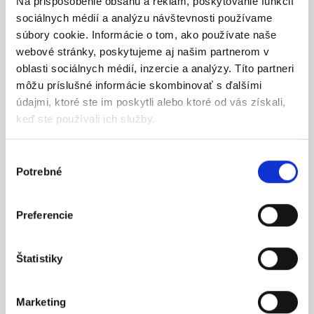
Na prispôsobenie obsahu a reklám, poskytovanie funkcií
sociálnych médií a analýzu návštevnosti používame
súbory cookie. Informácie o tom, ako používate naše
30.07.2026
webové stránky, poskytujeme aj našim partnerom v
oblasti sociálnych médií, inzercie a analýzy. Títo partneri
Bankár/ka pre privátnu
môžu príslušné informácie skombinovať s ďalšími
klientelu
údajmi, ktoré ste im poskytli alebo ktoré od vás získali,
- starostlivosť o bonitných a prémiových kliento...
keď ste používali ich služby.
Poprad
Výber
Grafton Slovakia s.r.o.
Potrebné
súhlasu
Preferencie
30.07.2026
Štatistiky
Osobný bankár/ka
- budovanie a rozvoj portfólia prémiových klient...
Poprad
Marketing