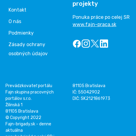
projekty
Kontakt
Ponuka práce po celej SR
O nás
www.fajn-praca.sk
Podmienky
Zásady ochrany
osobných údajov
Prevádzkovateľ portálu
81105 Bratislava
Fajn skupina pracovných
IČ: 55042902
portálov s.r.o.
DIČ: SK2121861973
Žilinská 1
81105 Bratislava
© Copyright 2022
Fajn-brigady.sk - denne
aktuálna