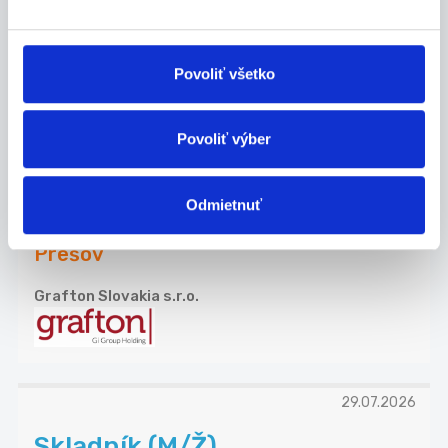
Grafton Slovakia s.r.o.
Povoliť všetko
29.07.2026
Povoliť výber
Montážna
pracovníčka/pracovník
Odmietnuť
- práca na montážnej linke, v stoji - zostavova...
Prešov
Grafton Slovakia s.r.o.
29.07.2026
Skladník (M/Ž)