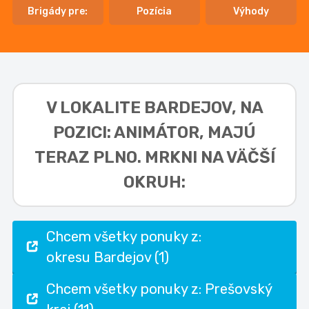
Brigády pre:
Pozícia
Výhody
V LOKALITE
BARDEJOV, NA
POZICI: ANIMÁTOR,
MAJÚ
TERAZ PLNO. MRKNI NA VÄČŠÍ
OKRUH:
Chcem všetky ponuky z:
okresu Bardejov (1)
Chcem všetky ponuky z: Prešovský