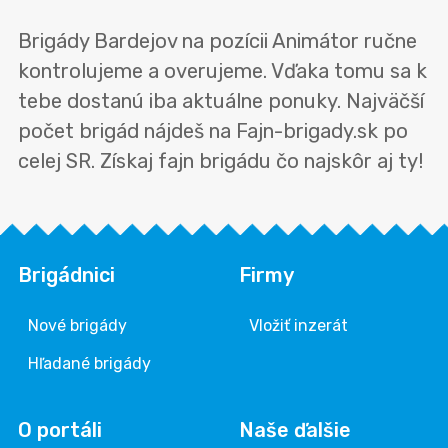
Brigády Bardejov na pozícii Animátor ručne
kontrolujeme a overujeme. Vďaka tomu sa k
tebe dostanú iba aktuálne ponuky. Najväčší
počet brigád nájdeš na Fajn-brigady.sk po
celej SR. Získaj fajn brigádu čo najskôr aj ty!
Brigádnici
Firmy
Nové brigády
Vložiť inzerát
Hľadané brigády
O portáli
Naše ďalšie