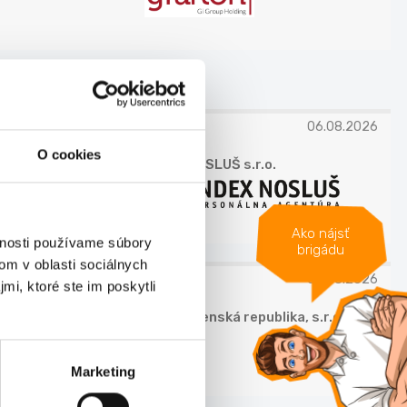
 KRAJ
06.08.2026
O cookies
INDEX NOSLUŠ s.r.o.
Ako nájsť
vnosti používame súbory
brigádu
om v oblasti sociálnych
05.08.2026
mi, ktoré ste im poskytli
Lidl Slovenská republika, s.r.o.
Marketing