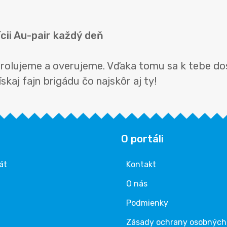
cii Au-pair každý deň
ntrolujeme a overujeme. Vďaka tomu sa k tebe do
skaj fajn brigádu čo najskôr aj ty!
O portáli
át
Kontakt
O nás
Podmienky
Zásady ochrany osobných