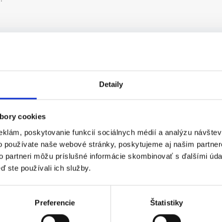
E PONUKY Z KRAJA
PREŠOVSKÝ
Detaily
d Levoča
.
bory cookies
eklám, poskytovanie funkcií sociálnych médií a analýzu návšte
o používate naše webové stránky, poskytujeme aj našim partner
to partneri môžu príslušné informácie skombinovať s ďalšími údaj
ď ste používali ich služby.
oča
d...
Preferencie
Štatistiky