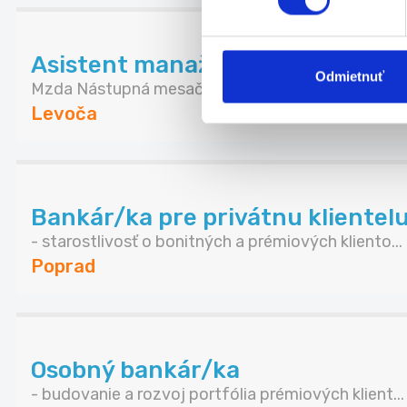
Asistent manažéra predajne (m/
Odmietnuť
Mzda Nástupná mesačná mzda pri úväzku 38,75 ho
Levoča
Bankár/ka pre privátnu klientel
- starostlivosť o bonitných a prémiových kliento...
Poprad
Osobný bankár/ka
- budovanie a rozvoj portfólia prémiových klient...