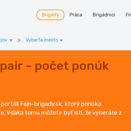
Brigády
Práca
Brigádnici
Fi
>
ejov
Vyberte mesto
pair - počet ponúk
 portáli Fajn-brigady.sk, ktorý ponúka
te. Vďaka tomu môžete byť istí, že vyberáte z