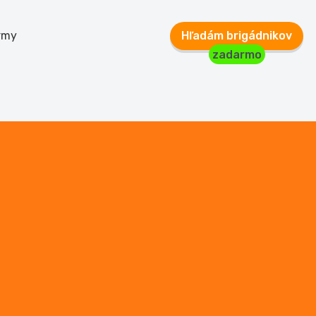
rmy
Hľadám brigádnikov
zadarmo