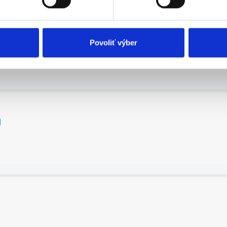
ž), Levoča
Povoliť výber
d...
u