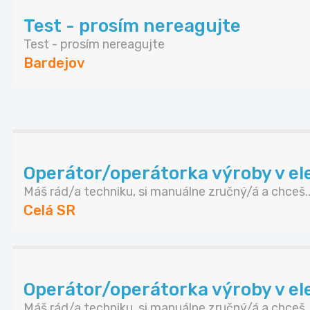
Test - prosím nereagujte
Test - prosím nereagujte
Bardejov
Operátor/operátorka výroby v elek
Máš rád/a techniku, si manuálne zručný/á a chceš..
Celá SR
Operátor/operátorka výroby v elek
Máš rád/a techniku, si manuálne zručný/á a chceš..