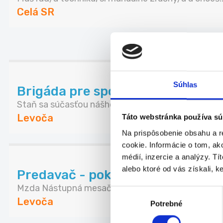
Celá SR
ĎALŠI
Súhlas
Brigáda pre spoľahlivých – skla
Staň sa súčasťou nášho tímu a podieľaj sa na kaž..
Levoča
Táto webstránka používa sú
Na prispôsobenie obsahu a r
cookie. Informácie o tom, ak
médií, inzercie a analýzy. Tí
alebo ktoré od vás získali, ke
Predavač - pokladník (m/ž), Lev
Mzda Nástupná mesačná mzda pri úväzku 38,75 ho
Výber
Levoča
Potrebné
súhlasu