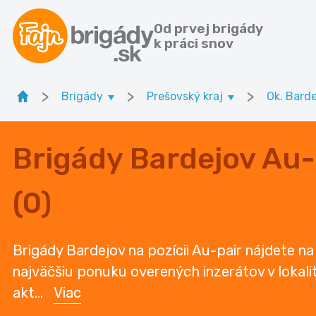
Od prvej brigády
k práci snov
>
>
>
Brigády
Prešovský kraj
Ok. Bard
Brigády Bardejov Au-
(0)
Brigády Bardejov na pozícii Au-pair nájdete na
najväčšiu ponuku overených inzerátov v lokali
akt
...
Viac