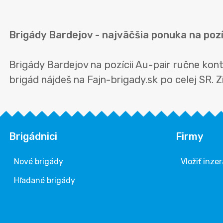
Brigády Bardejov - najväčšia ponuka na pozí
Brigády Bardejov na pozícii Au-pair ručne ko
brigád nájdeš na Fajn-brigady.sk po celej SR. Zí
Brigádnici
Firmy
Nové brigády
Vložiť inzer
Hľadané brigády