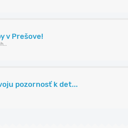
y v Prešove!
...
voju pozornosť k det...