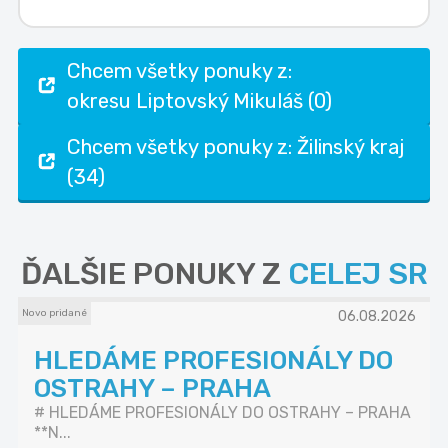
Chcem všetky ponuky z:
okresu Liptovský Mikuláš (0)
Chcem všetky ponuky z: Žilinský kraj
(34)
ĎALŠIE PONUKY Z
CELEJ SR
Novo pridané
06.08.2026
HLEDÁME PROFESIONÁLY DO
OSTRAHY – PRAHA
# HLEDÁME PROFESIONÁLY DO OSTRAHY – PRAHA
**N...