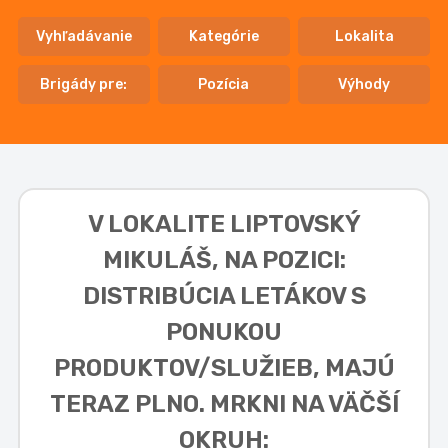
Vyhľadávanie
Kategórie
Lokalita
Brigády pre:
Pozícia
Výhody
V LOKALITE
LIPTOVSKÝ
MIKULÁŠ, NA POZICI:
DISTRIBÚCIA LETÁKOV S
PONUKOU
PRODUKTOV/SLUŽIEB,
MAJÚ
TERAZ PLNO. MRKNI NA VÄČŠÍ
OKRUH: