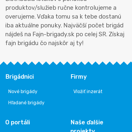
produktov/služieb ručne kontrolujeme a
overujeme. Vďaka tomu sa k tebe dostanú
iba aktuálne ponuky. Najväčší počet brigád
nájdeš na Fajn-brigady.sk po celej SR. Získaj
fajn brigádu čo najskôr aj ty!
Brigádnici
Firmy
Nové brigády
Vložiť inzerát
Hľadané brigády
O portáli
Naše ďalšie
projekty