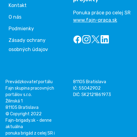
Kontakt
Ponuka práce po celej SR
O nás
www.fajn-praca.sk
Podmienky
Zásady ochrany
osobných údajov
Prevádzkovateľ portálu
81105 Bratislava
Fajn skupina pracovných
IČ: 55042902
portálov s.r.o.
DIČ: SK2121861973
Žilinská 1
81105 Bratislava
© Copyright 2022
Fajn-brigady.sk - denne
aktuálna
ponuka brigád z celej SR i