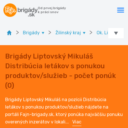
Od prvej brigády
k práci snov
>
>
>
Brigády
Žilinský kraj
Ok. Liptovský 
Brigády Liptovský Mikuláš
Distribúcia letákov s ponukou
produktov/služieb - počet ponúk
(0)
Brigády Liptovský Mikuláš na pozícii Distribúcia
letákov s ponukou produktov/služieb nájdete na
portáli Fajn-brigady.sk, ktorý ponúka najväčšiu ponuku
overených inzerátov v lokali
...
Viac