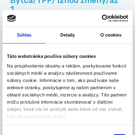
Bytča/TPP/12hod zmeny/až
1...
Chceš byť súčasťou príjemného kolektívu a mať
st...
Bytča
Súhlas
Detaily
O cookies
Algarin Work s.r.o.
Táto webstránka používa súbory cookies
Na prispôsobenie obsahu a reklám, poskytovanie funkcií
sociálnych médií a analýzu návštevnosti používame
07.08.2026
súbory cookie. Informácie o tom, ako používate naše
Termín 10.08. Manipulačné
webové stránky, poskytujeme aj našim partnerom v
práce vo výrobe, brúsenie v...
oblasti sociálnych médií, inzercie a analýzy. Títo partneri
môžu príslušné informácie skombinovať s ďalšími
Hľadáme stabilných brigádnikov na pomocné
údajmi, ktoré ste im poskytli alebo ktoré od vás získali,
manipu...
Bytča
keď ste používali ich služby.
P. J. Servis, s. r. o.
Výber