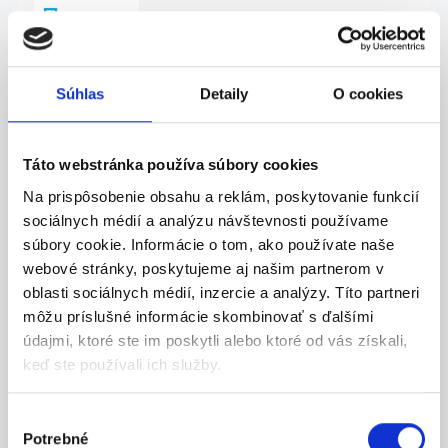
24.07.2026
Súhlas
Detaily
O cookies
Termín 30.07. Triedenie
zásielok v skladových
Táto webstránka používa súbory cookies
priesto...
Na prispôsobenie obsahu a reklám, poskytovanie funkcií
Hľadáme šikovných brigádnikov, chlapcov aj
sociálnych médií a analýzu návštevnosti používame
dievč...
súbory cookie. Informácie o tom, ako používate naše
Trenčín
webové stránky, poskytujeme aj našim partnerom v
oblasti sociálnych médií, inzercie a analýzy. Títo partneri
P. J. Servis, s. r. o.
môžu príslušné informácie skombinovať s ďalšími
údajmi, ktoré ste im poskytli alebo ktoré od vás získali,
keď ste používali ich služby.
24.07.2026
Výber
Potrebné
súhlasu