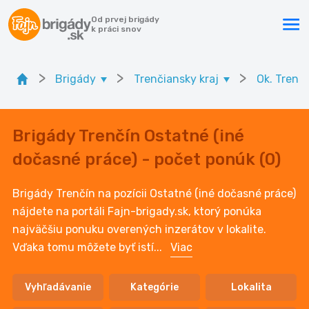
Od prvej brigády
k práci snov
>
>
>
Brigády
Trenčiansky kraj
Ok. Trenč
Brigády Trenčín Ostatné (iné
dočasné práce) - počet ponúk (0)
Brigády Trenčín na pozícii Ostatné (iné dočasné práce)
nájdete na portáli Fajn-brigady.sk, ktorý ponúka
najväčšiu ponuku overených inzerátov v lokalite.
Vďaka tomu môžete byť istí
...
Viac
Vyhľadávanie
Kategórie
Lokalita