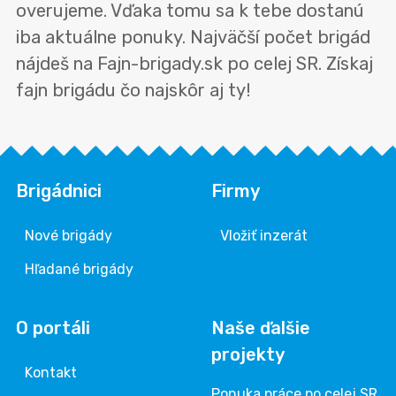
overujeme. Vďaka tomu sa k tebe dostanú
iba aktuálne ponuky. Najväčší počet brigád
nájdeš na Fajn-brigady.sk po celej SR. Získaj
fajn brigádu čo najskôr aj ty!
Brigádnici
Firmy
Nové brigády
Vložiť inzerát
Hľadané brigády
O portáli
Naše ďalšie
projekty
Kontakt
Ponuka práce po celej SR