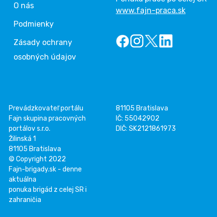
O nás
www.fajn-praca.sk
Podmienky
Zásady ochrany
osobných údajov
Prevádzkovateľ portálu
81105 Bratislava
Fajn skupina pracovných
IČ: 55042902
portálov s.r.o.
DIČ: SK2121861973
Žilinská 1
81105 Bratislava
© Copyright 2022
Fajn-brigady.sk - denne
aktuálna
ponuka brigád z celej SR i
zahraničia