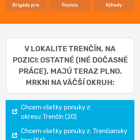
Brigády pre:
Pozícia
Výhody
V LOKALITE
TRENČÍN, NA
POZICI: OSTATNÉ (INÉ DOČASNÉ
PRÁCE),
MAJÚ TERAZ PLNO.
MRKNI NA VÄČŠÍ OKRUH:
Chcem všetky ponuky z:
okresu Trenčín (20)
Chcem všetky ponuky z: Trenčiansky