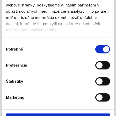
webové stránky, poskytujeme aj našim partnerom v
oblasti sociálnych médií, inzercie a analýzy. Títo partneri
Články
môžu príslušné informácie skombinovať s ďalšími
údajmi, ktoré ste im poskytli alebo ktoré od vás získali,
Všetky články »
keď ste používali ich služby.
Výber
Potrebné
súhlasu
Preferencie
Brigády - najväčšia ponuka na pozícii
Domovník, správca objektu každý deň
Štatistiky
Brigády na pozícii Domovník, správca
Marketing
objektu ručne kontrolujeme a overujeme.
Vďaka tomu sa k tebe dostanú iba aktuálne
ponuky. Najväčší počet brigád nájdeš na