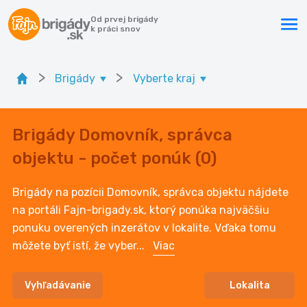
Od prvej brigády
k práci snov
>
>
Brigády
Vyberte kraj
Brigády Domovník, správca
objektu - počet ponúk (0)
Brigády na pozícii Domovník, správca objektu nájdete
na portáli Fajn-brigady.sk, ktorý ponúka najväčšiu
ponuku overených inzerátov v lokalite. Vďaka tomu
môžete byť istí, že vyber
...
Viac
Vyhľadávanie
Lokalita