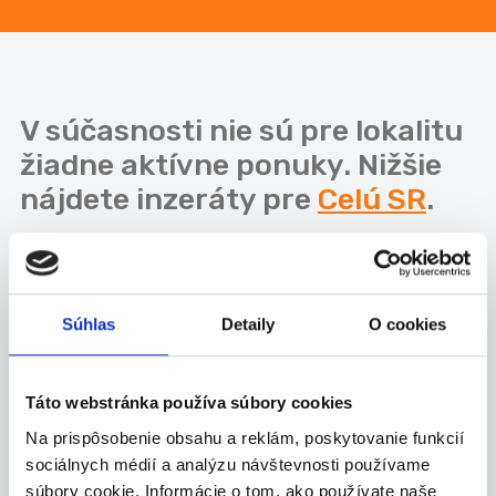
V súčasnosti nie sú pre lokalitu
žiadne aktívne ponuky. Nižšie
nájdete inzeráty pre
Celú SR
.
Kategórie
brigád
Súhlas
Detaily
O cookies
Administratíva
Táto webstránka používa súbory cookies
Manuálna
Na prispôsobenie obsahu a reklám, poskytovanie funkcií
Obchod-služby
sociálnych médií a analýzu návštevnosti používame
Ostatné
súbory cookie. Informácie o tom, ako používate naše