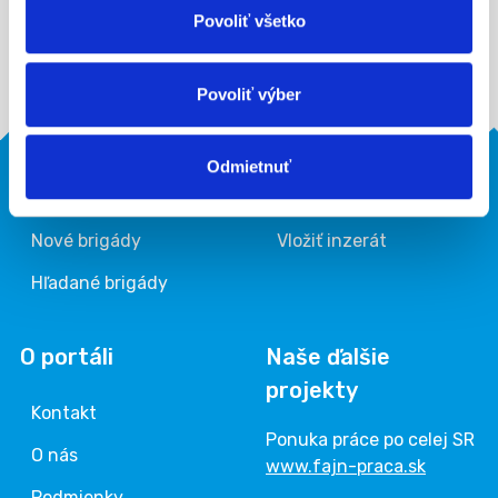
Fajn-brigady.sk po celej SR. Získaj fajn
Povoliť všetko
brigádu čo najskôr aj ty!
Povoliť výber
Odmietnuť
Brigádnici
Firmy
Nové brigády
Vložiť inzerát
Hľadané brigády
O portáli
Naše ďalšie
projekty
Kontakt
Ponuka práce po celej SR
O nás
www.fajn-praca.sk
Podmienky