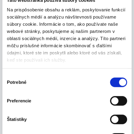
Táto webstránka používa súbory cookies
Termín 07.08. Manipulačný
pracovník vo výrobe
Na prispôsobenie obsahu a reklám, poskytovanie funkcií
sociálnych médií a analýzu návštevnosti používame
Hľadáme stabilného brigádnika do výroby.
súbory cookie. Informácie o tom, ako používate naše
Hlavnou...
Martin
webové stránky, poskytujeme aj našim partnerom v
oblasti sociálnych médií, inzercie a analýzy. Títo partneri
P. J. Servis, s. r. o.
môžu príslušné informácie skombinovať s ďalšími
údajmi, ktoré ste im poskytli alebo ktoré od vás získali,
keď ste používali ich služby.
Výber
29.07.2026
Potrebné
súhlasu
Termín 10.08. Manipulačný
pracovník vo výrobe
Preferencie
Hľadáme stabilného brigádnika do výroby.
Hlavnou...
Martin
Štatistiky
P. J. Servis, s. r. o.