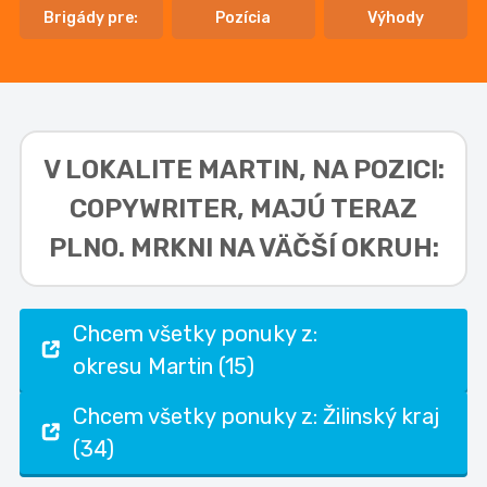
Brigády pre:
Pozícia
Výhody
V LOKALITE
MARTIN, NA POZICI:
COPYWRITER,
MAJÚ TERAZ
PLNO. MRKNI NA VÄČŠÍ OKRUH:
Chcem všetky ponuky z:
okresu Martin (15)
Chcem všetky ponuky z: Žilinský kraj
(34)