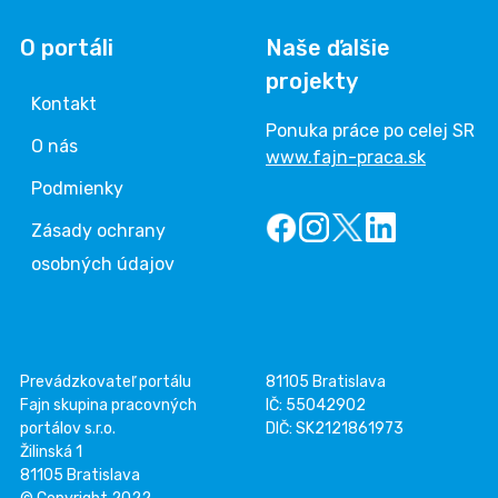
O portáli
Naše ďalšie
projekty
Kontakt
Ponuka práce po celej SR
O nás
www.fajn-praca.sk
Podmienky
Zásady ochrany
osobných údajov
Prevádzkovateľ portálu
81105 Bratislava
Fajn skupina pracovných
IČ: 55042902
portálov s.r.o.
DIČ: SK2121861973
Žilinská 1
81105 Bratislava