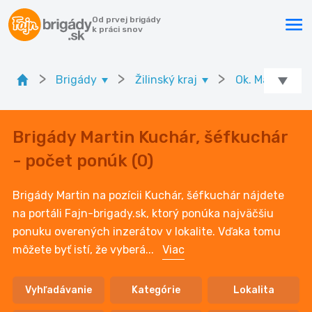
Od prvej brigády
k práci snov
>
>
>
Brigády
Žilinský kraj
Ok. Martin
Brigády Martin Kuchár, šéfkuchár
- počet ponúk (0)
Brigády Martin na pozícii Kuchár, šéfkuchár nájdete
na portáli Fajn-brigady.sk, ktorý ponúka najväčšiu
ponuku overených inzerátov v lokalite. Vďaka tomu
môžete byť istí, že vyberá
...
Viac
Vyhľadávanie
Kategórie
Lokalita