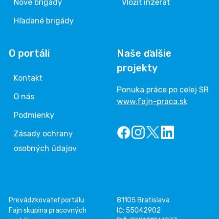
Nové brigády
Vložiť inzerát
Hľadané brigády
O portáli
Naše ďalšie
projekty
Kontakt
Ponuka práce po celej SR
O nás
www.fajn-praca.sk
Podmienky
Zásady ochrany
osobných údajov
Prevádzkovateľ portálu
81105 Bratislava
Fajn skupina pracovných
IČ: 55042902