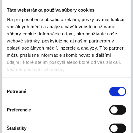
23.07.2026
Táto webstránka používa súbory cookies
Termín 31.07. Manipulačný
Na prispôsobenie obsahu a reklám, poskytovanie funkcií
pracovník vo výrobe
sociálnych médií a analýzu návštevnosti používame
Hľadáme stabilného brigádnika do výroby.
súbory cookie. Informácie o tom, ako používate naše
Hlavnou...
webové stránky, poskytujeme aj našim partnerom v
Martin
oblasti sociálnych médií, inzercie a analýzy. Títo partneri
P. J. Servis, s. r. o.
môžu príslušné informácie skombinovať s ďalšími
údajmi, ktoré ste im poskytli alebo ktoré od vás získali,
keď ste používali ich služby.
Výber
29.07.2026
Potrebné
súhlasu
Termín 03.08. Manipulačný
pracovník vo výrobe
Preferencie
Hľadáme stabilného brigádnika do výroby.
Hlavnou...
Martin
Štatistiky