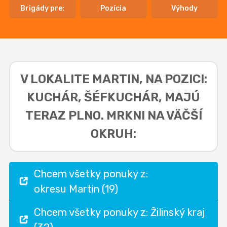
Brigády pre:
Pozícia
Výhody
V LOKALITE
MARTIN, NA POZICI:
KUCHÁR, ŠÉFKUCHÁR,
MAJÚ
TERAZ PLNO. MRKNI NA VÄČŠÍ
OKRUH:
Chcem všetky ponuky z:
okresu Martin (19)
Chcem všetky ponuky z: Žilinský kraj