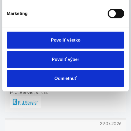
P. J. Servis, s. r. o.
Marketing
29.07.2026
Povoliť všetko
Termín 04.08. Manipulačný
pracovník vo výrobe
Povoliť výber
Hľadáme stabilného brigádnika do výroby.
Hlavnou...
Odmietnuť
Martin
P. J. Servis, s. r. o.
29.07.2026