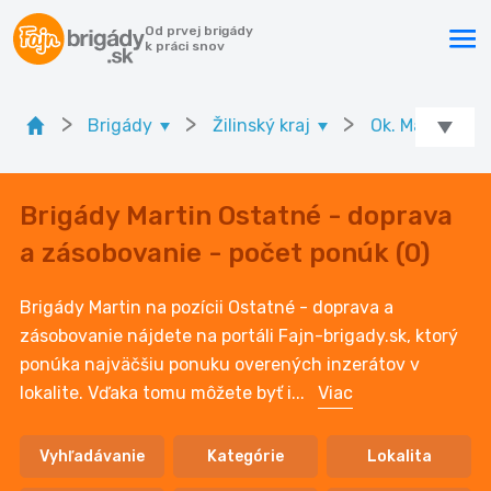
Od prvej brigády
k práci snov
>
>
>
Brigády
Žilinský kraj
Ok. Martin
Brigády Martin Ostatné - doprava
a zásobovanie - počet ponúk (0)
Brigády Martin na pozícii Ostatné - doprava a
zásobovanie nájdete na portáli Fajn-brigady.sk, ktorý
ponúka najväčšiu ponuku overených inzerátov v
lokalite. Vďaka tomu môžete byť i
...
Viac
Vyhľadávanie
Kategórie
Lokalita