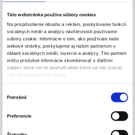
23.07.2026
Termín 31.07. Manipulačný
Táto webstránka používa súbory cookies
pracovník vo výrobe
Na prispôsobenie obsahu a reklám, poskytovanie funkcií
Hľadáme stabilného brigádnika do výroby.
sociálnych médií a analýzu návštevnosti používame
Hlavnou...
súbory cookie. Informácie o tom, ako používate naše
Martin
webové stránky, poskytujeme aj našim partnerom v
oblasti sociálnych médií, inzercie a analýzy. Títo partneri
P. J. Servis, s. r. o.
môžu príslušné informácie skombinovať s ďalšími
údajmi, ktoré ste im poskytli alebo ktoré od vás získali,
keď ste používali ich služby.
29.07.2026
Výber
Potrebné
súhlasu
Termín 03.08. Manipulačný
pracovník vo výrobe
Preferencie
Hľadáme stabilného brigádnika do výroby.
Hlavnou...
Martin
Štatistiky