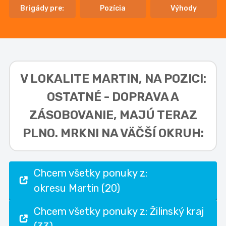
Brigády pre:
Pozícia
Výhody
V LOKALITE
MARTIN, NA POZICI:
OSTATNÉ - DOPRAVA A
ZÁSOBOVANIE,
MAJÚ TERAZ
PLNO. MRKNI NA VÄČŠÍ OKRUH:
Chcem všetky ponuky z:
okresu Martin (20)
Chcem všetky ponuky z: Žilinský kraj