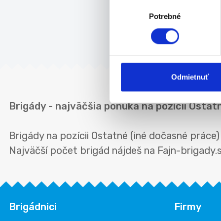
Výber
Potrebné
súhlasu
Odmietnuť
Brigády - najväčšia ponuka na pozícii Ostat
Brigády na pozícii Ostatné (iné dočasné prác
Najväčší počet brigád nájdeš na Fajn-brigady.sk
Brigádnici
Firmy