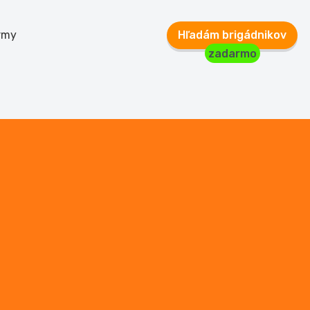
rmy
Hľadám brigádnikov
zadarmo