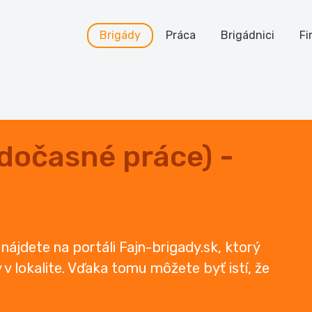
Brigády
Práca
Brigádnici
Fi
 dočasné práce) -
nájdete na portáli Fajn-brigady.sk, ktorý
 lokalite. Vďaka tomu môžete byť istí, že