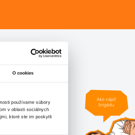
Kategórie
brigád
O cookies
Administratíva
Ako nájsť
Manuálna
vnosti používame súbory
brigádu
om v oblasti sociálnych
Obchod-služby
mi, ktoré ste im poskytli
Ostatné