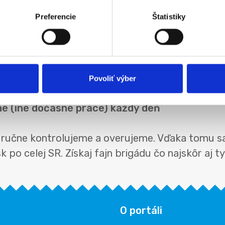
Preferencie
Štatistiky
Povoliť výber
né (iné dočasné práce) každý deň
e) ručne kontrolujeme a overujeme. Vďaka tomu s
 po celej SR. Získaj fajn brigádu čo najskôr aj ty
O portáli