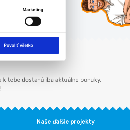
Články
Marketing
Všetky články »
Povoliť všetko
a k tebe dostanú iba aktuálne ponuky.
!
Naše ďalšie projekty