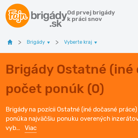
Od prvej brigády
k práci snov
>
>
Brigády
Vyberte kraj
Brigády Ostatné (iné
počet ponúk (0)
Brigády na pozícii Ostatné (iné dočasné práce) 
ponúka najväčšiu ponuku overených inzerátov v
vyb
...
Viac