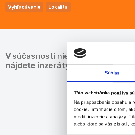
Vyhľadávanie
Lokalita
V súčasnosti nie sú pre lokalitu 
nájdete inzeráty pre
Celú SR
.
Súhlas
Táto webstránka používa sú
Na prispôsobenie obsahu a r
cookie. Informácie o tom, ak
médií, inzercie a analýzy. Tí
alebo ktoré od vás získali, ke