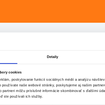
žiadne aktívne ponuky. Nižšie
Detaily
bory cookies
eklám, poskytovanie funkcií sociálnych médií a analýzu návšte
o používate naše webové stránky, poskytujeme aj našim partner
to partneri môžu príslušné informácie skombinovať s ďalšími údaj
ď ste používali ich služby.