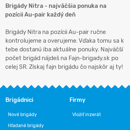
Brigády Nitra - najväčšia ponuka na
pozícii Au-pair každý deň
Brigády Nitra na pozícii Au-pair ručne
kontrolujeme a overujeme. Vďaka tomu sa k
tebe dostanú iba aktuálne ponuky. Najväčší
počet brigád nájdeš na Fajn-brigady.sk po
celej SR. Získaj fajn brigádu čo najskôr aj ty!
Brigádnici
Firmy
Nové brigády
Vložiť inzerát
Hľadané brigády