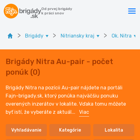
Od prvej brigády
k práci snov
>
>
>
Brigády
Nitriansky kraj
Ok. Nitra
Brigády Nitra Au-pair - počet
ponúk (0)
Brigády Nitra na pozícii Au-pair nájdete na portáli
Fajn-brigady.sk, ktorý ponúka najväčšiu ponuku
overených inzerátov v lokalite. Vďaka tomu môžete
byť istí, že vyberáte z aktuál
...
Viac
Vyhľadávanie
Kategórie
Lokalita