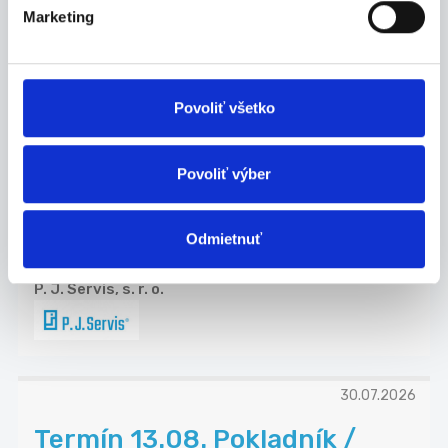
Marketing
29.07.2026
Povoliť všetko
Termín 12.08. Pokladník /
dokladač tovaru do regálov ...
Povoliť výber
Hľadáme brigádnikov na pozíciu pokladník /
dokla...
Odmietnuť
Nitra
P. J. Servis, s. r. o.
30.07.2026
Termín 13.08. Pokladník /