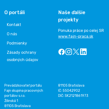
O portáli
Naše ďalšie
projekty
Kontakt
Ponuka práce po celej SR
O nás
www.fajn-praca.sk
Podmienky
Zásady ochrany
osobných údajov
Prevádzkovateľ portálu
81105 Bratislava
Fajn skupina pracovných
IČ: 55042902
portálov s.r.o.
DIČ: SK2121861973
Žilinská 1
81105 Bratislava