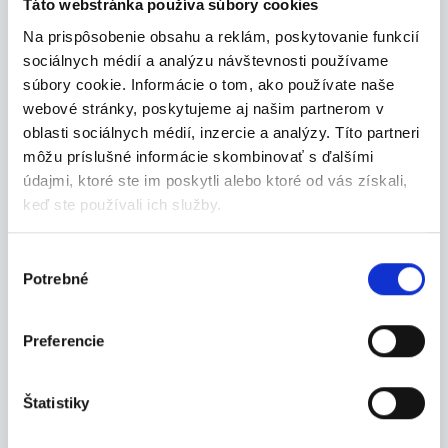
Táto webstránka používa súbory cookies
Termín 04.08. Pokladník /
Na prispôsobenie obsahu a reklám, poskytovanie funkcií
dokladač tovaru do regálov ...
sociálnych médií a analýzu návštevnosti používame
Hľadáme brigádnikov na pozíciu pokladník /
súbory cookie. Informácie o tom, ako používate naše
dokla...
webové stránky, poskytujeme aj našim partnerom v
Nitra
oblasti sociálnych médií, inzercie a analýzy. Títo partneri
môžu príslušné informácie skombinovať s ďalšími
P. J. Servis, s. r. o.
údajmi, ktoré ste im poskytli alebo ktoré od vás získali,
keď ste používali ich služby.
Výber
28.07.2026
Potrebné
súhlasu
Termín 06.08. Pokladník /
dokladač tovaru do regálov ...
Preferencie
Hľadáme brigádnikov na pozíciu pokladník /
dokla...
Nitra
Štatistiky
P. J. Servis, s. r. o.