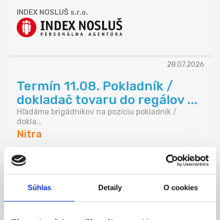
INDEX NOSLUŠ s.r.o.
28.07.2026
Termín 11.08. Pokladník /
dokladač tovaru do regálov ...
Hľadáme brigádnikov na pozíciu pokladník /
dokla...
Nitra
P. J. Servis, s. r. o.
Súhlas
Detaily
O cookies
28.07.2026