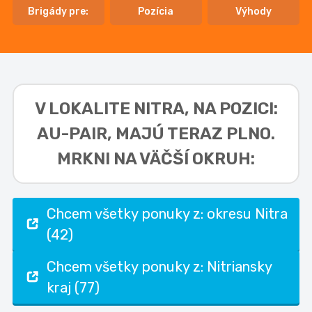
Brigády pre:
Pozícia
Výhody
V LOKALITE
NITRA, NA POZICI:
AU-PAIR,
MAJÚ TERAZ PLNO.
MRKNI NA VÄČŠÍ OKRUH:
Chcem všetky ponuky z: okresu Nitra
(42)
Chcem všetky ponuky z: Nitriansky
kraj (77)