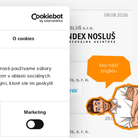
08.08.2026
INDEX NOSLUŠ s.r.o.
O cookies
Ako nájsť
28.07.2026
vnosti používame súbory
brigádu
om v oblasti sociálnych
P. J. Servis, s. r. o.
mi, ktoré ste im poskytli
Marketing
28.07.2026
P. J. Servis, s. r. o.