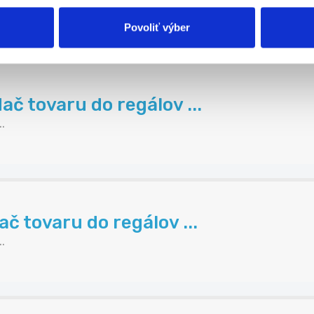
.
Povoliť výber
č tovaru do regálov ...
.
č tovaru do regálov ...
.