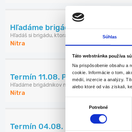
Hľadáme brigádnika na pokladňu s
Hľadáš si brigádu, ktorá ťa bude baviť? Máš rád ...
Súhlas
Nitra
Táto webstránka používa sú
Na prispôsobenie obsahu a r
cookie. Informácie o tom, ak
Termín 11.08. Pokladník / doklada
médií, inzercie a analýzy. Tí
Hľadáme brigádnikov na pozíciu pokladník / dokla..
alebo ktoré od vás získali, ke
Nitra
Výber
Potrebné
súhlasu
Termín 04.08. Pokladník / doklad