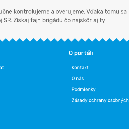
 ručne kontrolujeme a overujeme. Vďaka tomu sa 
 SR. Získaj fajn brigádu čo najskôr aj ty!
O portáli
át
Kontakt
O nás
Podmienky
Zásady ochrany osobných