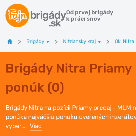
Od prvej brigády
k práci snov
>
>
>
Brigády
Nitriansky kraj
Ok. Nitra
Brigády Nitra Priamy
ponúk (0)
Brigády Nitra na pozícii Priamy predaj - MLM n
ponúka najväčšiu ponuku overených inzerátov v
vyber
...
Viac