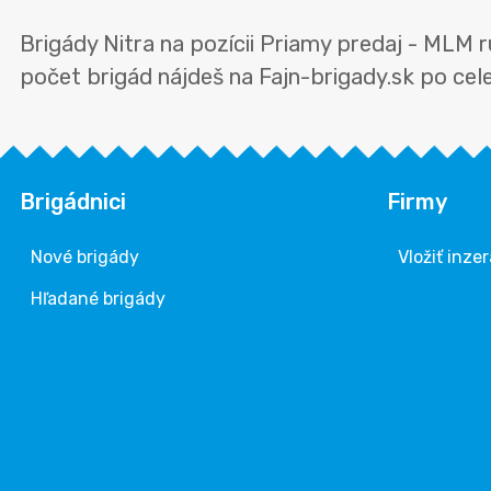
Brigády Nitra na pozícii Priamy predaj - MLM
počet brigád nájdeš na Fajn-brigady.sk po celej
Brigádnici
Firmy
Nové brigády
Vložiť inzer
Hľadané brigády