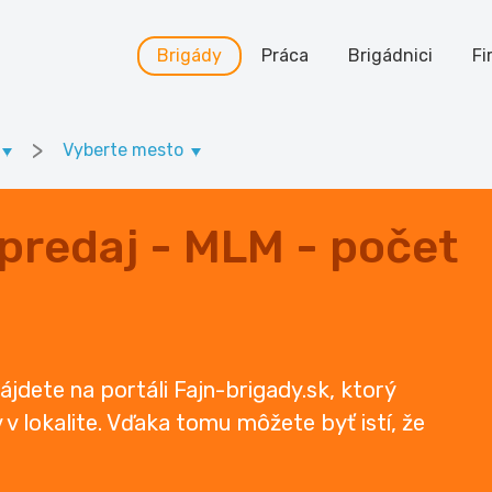
Brigády
Práca
Brigádnici
Fi
>
Vyberte mesto
 predaj - MLM - počet
ájdete na portáli Fajn-brigady.sk, ktorý
 lokalite. Vďaka tomu môžete byť istí, že