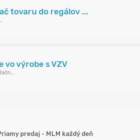
č tovaru do regálov ...
.
e vo výrobe s VZV
ačn...
 Priamy predaj - MLM každý deň