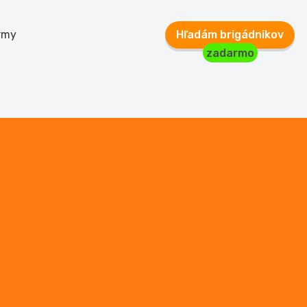
rmy
Hľadám brigádnikov
zadarmo