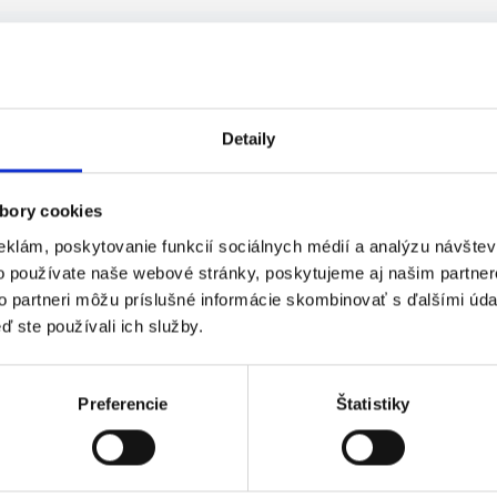
 rýchlymi prstami a ú...
Detaily
bory cookies
eklám, poskytovanie funkcií sociálnych médií a analýzu návšte
o používate naše webové stránky, poskytujeme aj našim partner
č tovaru do regálov ...
to partneri môžu príslušné informácie skombinovať s ďalšími údaj
.
ď ste používali ich služby.
Preferencie
Štatistiky
ač tovaru do regálov ...