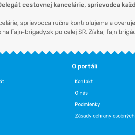
 Delegát cestovnej kancelárie, sprievodca kaž
ncelárie, sprievodca ručne kontrolujeme a overu
a Fajn-brigady.sk po celej SR. Získaj fajn brigád
O portáli
át
Kontakt
O nás
Podmienky
Zásady ochrany osobných