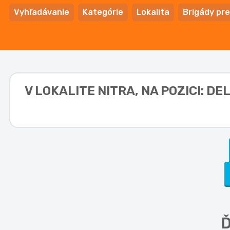
Vyhľadávanie
Kategórie
Lokalita
Brigády pre
V LOKALITE
NITRA, NA POZICI: D
Ď