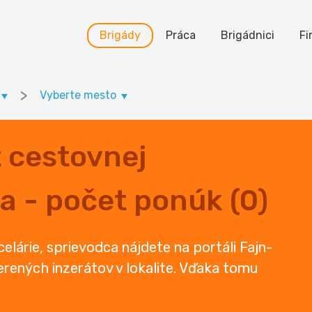
Brigády
Práca
Brigádnici
Fi
>
Vyberte mesto
t cestovnej
a - počet ponúk (0)
elárie, sprievodca nájdete na portáli Fajn-
rených inzerátov v lokalite. Vďaka tomu