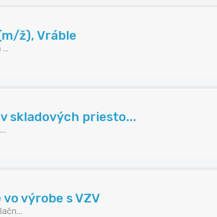
(m/ž), Vráble
...
v skladových priesto...
..
 vo výrobe s VZV
ačn...