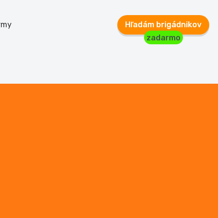
rmy
Hľadám brigádnikov
zadarmo