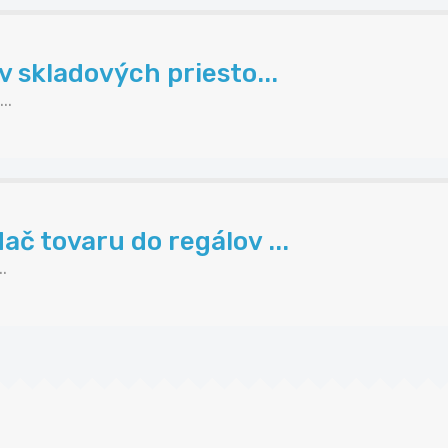
v skladových priesto...
..
ač tovaru do regálov ...
.