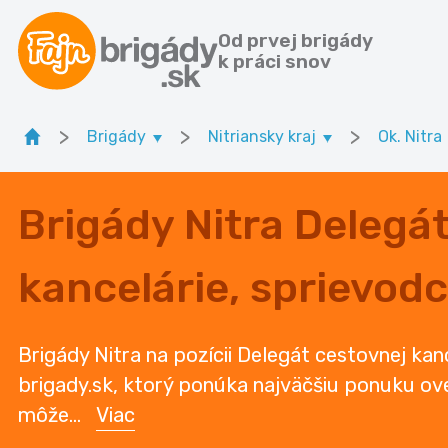
Od prvej brigády
k práci snov
>
>
>
Brigády
Nitriansky kraj
Ok. Nitra
Brigády Nitra Delegá
kancelárie, sprievodc
Brigády Nitra na pozícii Delegát cestovnej kanc
brigady.sk, ktorý ponúka najväčšiu ponuku ove
môže
...
Viac