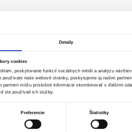
 vo výrobe s VZV
Detaily
ačn...
bory cookies
eklám, poskytovanie funkcií sociálnych médií a analýzu návšte
o používate naše webové stránky, poskytujeme aj našim partner
to partneri môžu príslušné informácie skombinovať s ďalšími údaj
 vo výrobe s VZV
ď ste používali ich služby.
ačn...
Preferencie
Štatistiky