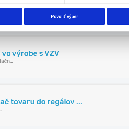
 vo výrobe s VZV
ačn...
Povoliť výber
 vo výrobe s VZV
ačn...
č tovaru do regálov ...
.