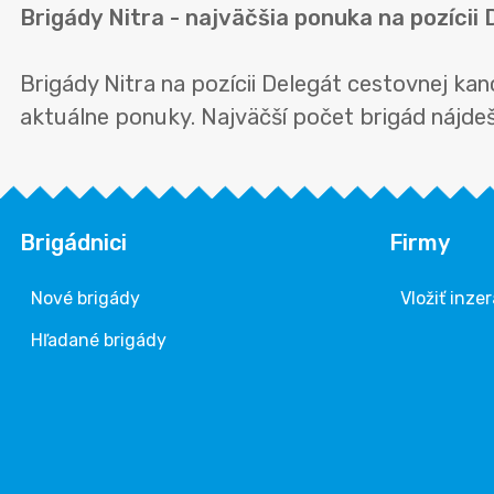
Brigády Nitra - najväčšia ponuka na pozícii
Brigády Nitra na pozícii Delegát cestovnej ka
aktuálne ponuky. Najväčší počet brigád nájdeš n
Brigádnici
Firmy
Nové brigády
Vložiť inzer
Hľadané brigády