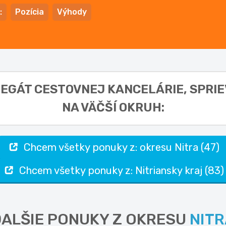
:
Pozícia
Výhody
ELEGÁT CESTOVNEJ KANCELÁRIE, SPRI
NA VÄČŠÍ OKRUH:
Chcem všetky ponuky z: okresu Nitra (47)
Chcem všetky ponuky z: Nitriansky kraj (83)
ALŠIE PONUKY Z OKRESU
NITR