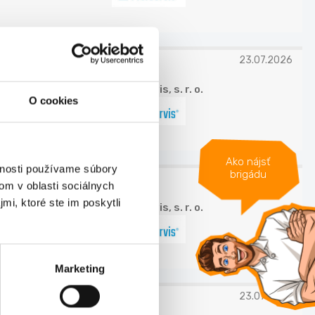
23.07.2026
P. J. Servis, s. r. o.
O cookies
Ako nájsť
vnosti používame súbory
brigádu
23.07.2026
om v oblasti sociálnych
mi, ktoré ste im poskytli
P. J. Servis, s. r. o.
Marketing
23.07.2026