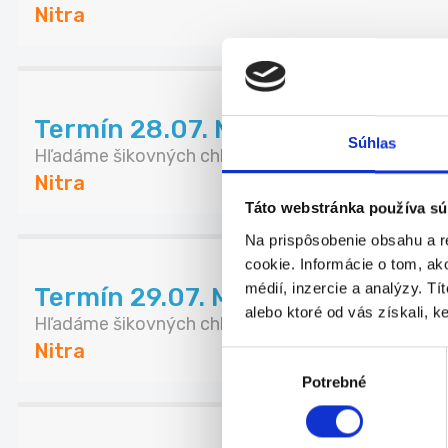
Nitra
Termín 28.07. Manipulačné práce
Súhlas
Hľadáme šikovných chlapcov na pomocné manipul
Nitra
Táto webstránka používa sú
Na prispôsobenie obsahu a r
cookie. Informácie o tom, ak
médií, inzercie a analýzy. Tí
Termín 29.07. Manipulačné práce
alebo ktoré od vás získali, ke
Hľadáme šikovných chlapcov na pomocné manipul
Nitra
Výber
Potrebné
súhlasu