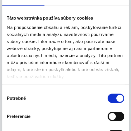
23.07.2026
Táto webstránka používa súbory cookies
Termín 29.07. Manipulačné
Na prispôsobenie obsahu a reklám, poskytovanie funkcií
práce vo výrobe s VZV
sociálnych médií a analýzu návštevnosti používame
Hľadáme šikovných chlapcov na pomocné
súbory cookie. Informácie o tom, ako používate naše
manipulačn...
webové stránky, poskytujeme aj našim partnerom v
Nitra
oblasti sociálnych médií, inzercie a analýzy. Títo partneri
P. J. Servis, s. r. o.
môžu príslušné informácie skombinovať s ďalšími
údajmi, ktoré ste im poskytli alebo ktoré od vás získali,
keď ste používali ich služby.
Výber
23.07.2026
Potrebné
súhlasu
Termín 30.07. Manipulačné
práce vo výrobe s VZV
Preferencie
Hľadáme šikovných chlapcov na pomocné
manipulačn...