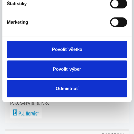
Nitra
Štatistiky
P. J. Servis, s. r. o.
Marketing
23.07.2026
Povoliť všetko
Termín 31.07. Manipulačné
práce vo výrobe s VZV
Povoliť výber
Hľadáme šikovných chlapcov na pomocné
manipulačn...
Odmietnuť
Nitra
P. J. Servis, s. r. o.