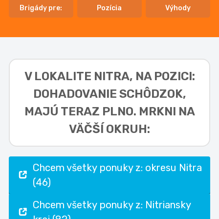
Brigády pre:
Pozícia
Výhody
V LOKALITE
NITRA, NA POZICI:
DOHADOVANIE SCHÔDZOK,
MAJÚ TERAZ PLNO. MRKNI NA
VÄČŠÍ OKRUH:
Chcem všetky ponuky z: okresu Nitra
(46)
Chcem všetky ponuky z: Nitriansky