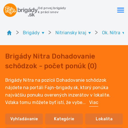
Od prvej brigády
k práci snov
>
>
>
Brigády
Nitriansky kraj
Ok. Nitra
Brigády Nitra Dohadovanie
schôdzok - počet ponúk (0)
Brigády Nitra na pozícii Dohadovanie schôdzok
nájdete na portáli Fajn-brigady.sk, ktorý ponúka
najväčšiu ponuku overených inzerátov v lokalite.
Vďaka tomu môžete byť istí, že vybe
...
Viac
Vyhľadávanie
Kategórie
Lokalita