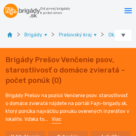
Od prvej brigády
k práci snov
>
>
>
Brigády
Prešovský kraj
Ok. Prešov
Brigády Prešov Venčenie psov,
starostlivosť o domáce zvieratá -
počet ponúk (0)
Brigády Prešov na pozícii Venčenie psov, starostlivosť
o domáce zvieratá nájdete na portáli Fajn-brigady.sk,
ktorý ponúka najväčšiu ponuku overených inzerátov v
lokalite. Vďaka to
...
Viac