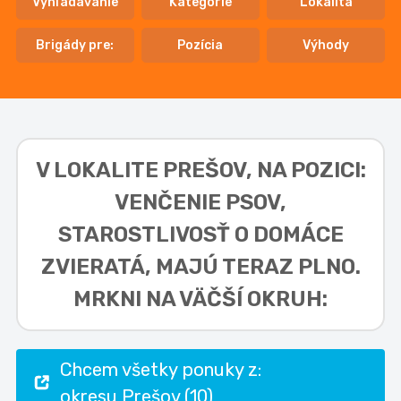
Vyhľadávanie
Kategórie
Lokalita
Brigády pre:
Pozícia
Výhody
V LOKALITE
PREŠOV, NA POZICI:
VENČENIE PSOV,
STAROSTLIVOSŤ O DOMÁCE
ZVIERATÁ,
MAJÚ TERAZ PLNO.
MRKNI NA VÄČŠÍ OKRUH:
Chcem všetky ponuky z:
okresu Prešov (10)