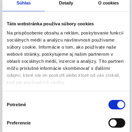
Súhlas
Detaily
O cookies
06.08.2026
Táto webstránka používa súbory cookies
Termín 10.08. Závozník pri
Na prispôsobenie obsahu a reklám, poskytovanie funkcií
rozvoze elektrospotrebičov
sociálnych médií a analýzu návštevnosti používame
Hľadáme mužov na prácu závozníka pri rozvoze
súbory cookie. Informácie o tom, ako používate naše
tov...
webové stránky, poskytujeme aj našim partnerom v
Prešov
oblasti sociálnych médií, inzercie a analýzy. Títo partneri
môžu príslušné informácie skombinovať s ďalšími
P. J. Servis, s. r. o.
údajmi, ktoré ste im poskytli alebo ktoré od vás získali,
keď ste používali ich služby.
Výber
Potrebné
06.08.2026
súhlasu
Termín 11.08. Závozník pri
Preferencie
rozvoze elektrospotrebičov