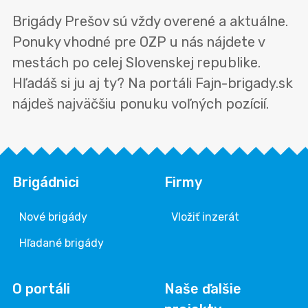
Brigády Prešov sú vždy overené a aktuálne.
Ponuky vhodné pre OZP u nás nájdete v
mestách po celej Slovenskej republike.
Hľadáš si ju aj ty? Na portáli Fajn-brigady.sk
nájdeš najväčšiu ponuku voľných pozícií.
Brigádnici
Firmy
Nové brigády
Vložiť inzerát
Hľadané brigády
O portáli
Naše ďalšie