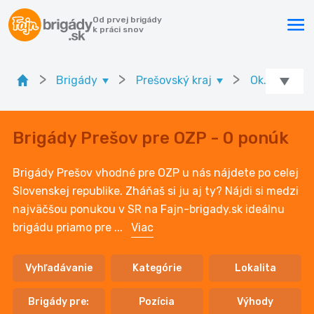
Od prvej brigády
k práci snov
>
>
>
Brigády
Prešovský kraj
Ok. Prešov
Brigády Prešov pre OZP - 0 ponúk
Brigády Prešov vhodné pre OZP u nás nájdete po celej
Slovenskej republike. Zháňaš si ju aj ty? Nájdi si medzi
najväčšou ponukou v SR na Fajn-brigady.sk ideálnu
brigádu priamo pre
...
Viac
Vyhľadávanie
Kategórie
Lokalita
Brigády pre:
Pozícia
Výhody