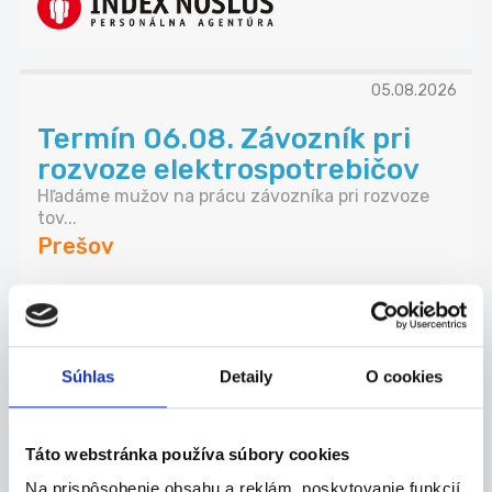
05.08.2026
Termín 06.08. Závozník pri
rozvoze elektrospotrebičov
Hľadáme mužov na prácu závozníka pri rozvoze
tov...
Prešov
P. J. Servis, s. r. o.
Súhlas
Detaily
O cookies
06.08.2026
Termín 10.08. Závozník pri
Táto webstránka používa súbory cookies
rozvoze elektrospotrebičov
Na prispôsobenie obsahu a reklám, poskytovanie funkcií