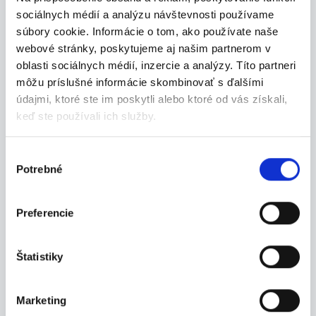
Hľadáme mužov na prácu závozníka pri rozvoze
sociálnych médií a analýzu návštevnosti používame
tov...
súbory cookie. Informácie o tom, ako používate naše
Prešov
webové stránky, poskytujeme aj našim partnerom v
oblasti sociálnych médií, inzercie a analýzy. Títo partneri
P. J. Servis, s. r. o.
môžu príslušné informácie skombinovať s ďalšími
údajmi, ktoré ste im poskytli alebo ktoré od vás získali,
keď ste používali ich služby.
06.08.2026
Výber
Potrebné
súhlasu
Termín 11.08. Závozník pri
rozvoze elektrospotrebičov
Preferencie
Hľadáme mužov na prácu závozníka pri rozvoze
tov...
Prešov
Štatistiky
P. J. Servis, s. r. o.
Marketing