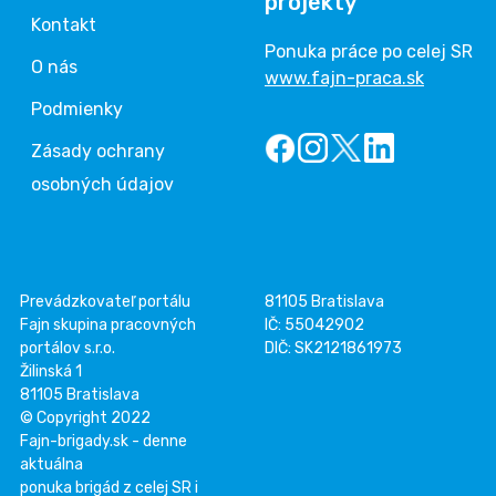
projekty
Kontakt
Ponuka práce po celej SR
O nás
www.fajn-praca.sk
Podmienky
Zásady ochrany
osobných údajov
Prevádzkovateľ portálu
81105 Bratislava
Fajn skupina pracovných
IČ: 55042902
portálov s.r.o.
DIČ: SK2121861973
Žilinská 1
81105 Bratislava
© Copyright 2022
Fajn-brigady.sk - denne
aktuálna
ponuka brigád z celej SR i