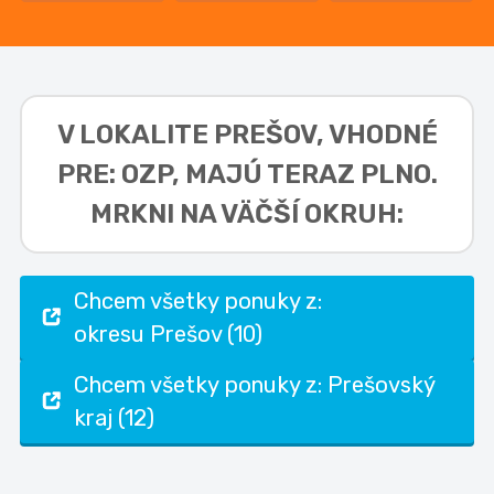
V LOKALITE
PREŠOV, VHODNÉ
PRE: OZP,
MAJÚ TERAZ PLNO.
MRKNI NA VÄČŠÍ OKRUH:
Chcem všetky ponuky z:
okresu Prešov (10)
Chcem všetky ponuky z: Prešovský
kraj (12)