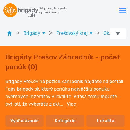
Od prvej brigády
k práci snov
>
>
>
Brigády
Prešovský kraj
Ok. Prešov
Brigády Prešov Záhradník - počet
ponúk (0)
Brigády Prešov na pozícii Záhradník nájdete na portáli
Fajn-brigady.sk, ktorý ponúka najväčšiu ponuku
overených inzerátov v lokalite. Vďaka tomu môžete
byť istí, že vyberáte z akt
...
Viac
Vyhľadávanie
Kategórie
Lokalita