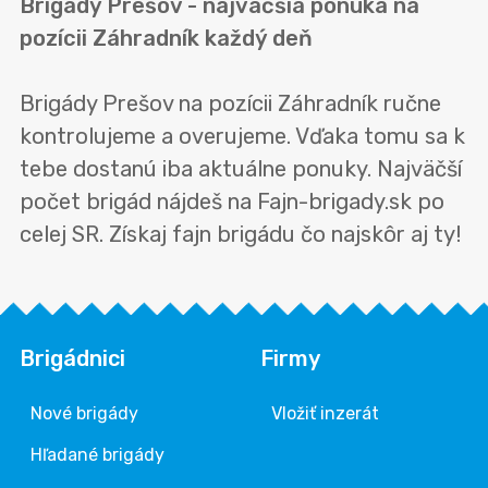
Brigády Prešov - najväčšia ponuka na
pozícii Záhradník každý deň
Brigády Prešov na pozícii Záhradník ručne
kontrolujeme a overujeme. Vďaka tomu sa k
tebe dostanú iba aktuálne ponuky. Najväčší
počet brigád nájdeš na Fajn-brigady.sk po
celej SR. Získaj fajn brigádu čo najskôr aj ty!
Brigádnici
Firmy
Nové brigády
Vložiť inzerát
Hľadané brigády