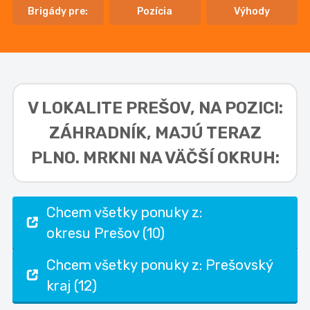
Brigády pre:
Pozícia
Výhody
V LOKALITE
PREŠOV, NA POZICI:
ZÁHRADNÍK,
MAJÚ TERAZ
PLNO. MRKNI NA VÄČŠÍ OKRUH:
Chcem všetky ponuky z:
okresu Prešov (10)
Chcem všetky ponuky z: Prešovský
kraj (12)