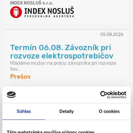
INDEX NOSLUŠ s.r.o.
05.08.2026
Termín 06.08. Závozník pri
rozvoze elektrospotrebičov
Hľadáme mužov na prácu závozníka pri rozvoze
tov...
Prešov
P. J. Servis, s. r. o.
Súhlas
Detaily
O cookies
06.08.2026
Táto webstránka používa súbory cookies