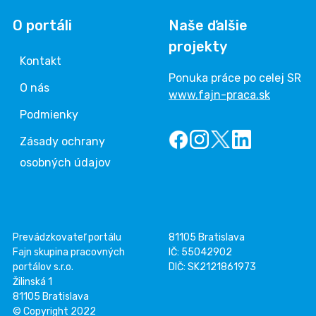
O portáli
Naše ďalšie
projekty
Kontakt
Ponuka práce po celej SR
O nás
www.fajn-praca.sk
Podmienky
Zásady ochrany
osobných údajov
Prevádzkovateľ portálu
81105 Bratislava
Fajn skupina pracovných
IČ: 55042902
portálov s.r.o.
DIČ: SK2121861973
Žilinská 1
81105 Bratislava
© Copyright 2022