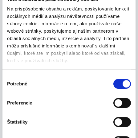
Termín 10.08. Závozník pri
rozvoze elektrospotrebičov
Na prispôsobenie obsahu a reklám, poskytovanie funkcií
sociálnych médií a analýzu návštevnosti používame
Hľadáme mužov na prácu závozníka pri rozvoze
tov...
súbory cookie. Informácie o tom, ako používate naše
Prešov
webové stránky, poskytujeme aj našim partnerom v
oblasti sociálnych médií, inzercie a analýzy. Títo partneri
P. J. Servis, s. r. o.
môžu príslušné informácie skombinovať s ďalšími
údajmi, ktoré ste im poskytli alebo ktoré od vás získali,
keď ste používali ich služby.
06.08.2026
Výber
Potrebné
súhlasu
Termín 11.08. Závozník pri
rozvoze elektrospotrebičov
Preferencie
Hľadáme mužov na prácu závozníka pri rozvoze
tov...
Prešov
Štatistiky
P. J. Servis, s. r. o.