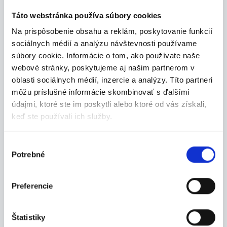
Táto webstránka používa súbory cookies
Termín 10.08. Závozník pri
rozvoze elektrospotrebičov
Na prispôsobenie obsahu a reklám, poskytovanie funkcií
sociálnych médií a analýzu návštevnosti používame
Hľadáme mužov na prácu závozníka pri rozvoze
tov...
súbory cookie. Informácie o tom, ako používate naše
Prešov
webové stránky, poskytujeme aj našim partnerom v
oblasti sociálnych médií, inzercie a analýzy. Títo partneri
P. J. Servis, s. r. o.
môžu príslušné informácie skombinovať s ďalšími
údajmi, ktoré ste im poskytli alebo ktoré od vás získali,
keď ste používali ich služby.
Výber
06.08.2026
Potrebné
súhlasu
Termín 11.08. Závozník pri
rozvoze elektrospotrebičov
Preferencie
Hľadáme mužov na prácu závozníka pri rozvoze
tov...
Prešov
Štatistiky