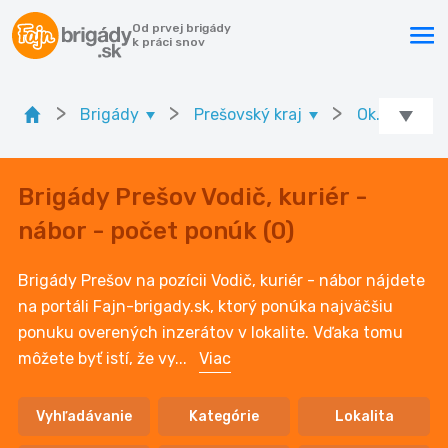
Od prvej brigády
k práci snov
>
>
>
Brigády
Prešovský kraj
Ok. Prešov
Brigády Prešov Vodič, kuriér -
nábor - počet ponúk (0)
Brigády Prešov na pozícii Vodič, kuriér - nábor nájdete
na portáli Fajn-brigady.sk, ktorý ponúka najväčšiu
ponuku overených inzerátov v lokalite. Vďaka tomu
môžete byť istí, že vy
...
Viac
Vyhľadávanie
Kategórie
Lokalita