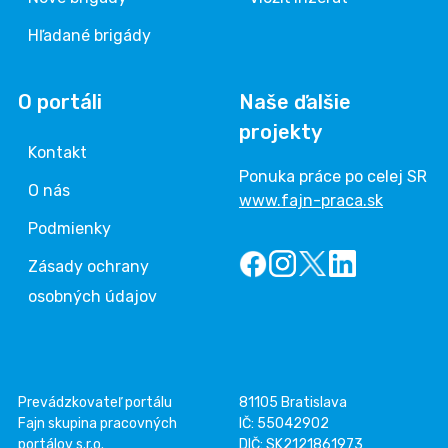
Hľadané brigády
O portáli
Naše ďalšie
projekty
Kontakt
Ponuka práce po celej SR
O nás
www.fajn-praca.sk
Podmienky
Zásady ochrany
osobných údajov
Prevádzkovateľ portálu
81105 Bratislava
Fajn skupina pracovných
IČ: 55042902
portálov s.r.o.
DIČ: SK2121861973