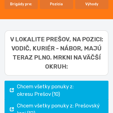
Brigády pre:
Pozícia
Výhody
V LOKALITE
PREŠOV, NA POZICI:
VODIČ, KURIÉR - NÁBOR,
MAJÚ
TERAZ PLNO. MRKNI NA VÄČŠÍ
OKRUH:
Chcem všetky ponuky z:
okresu Prešov (10)
Chcem všetky ponuky z: Prešovský