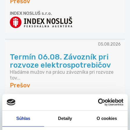
Prešov
INDEX NOSLUŠ s.r.o.
05.08.2026
Termín 06.08. Závozník pri
rozvoze elektrospotrebičov
Hľadáme mužov na prácu závozníka pri rozvoze
tov...
Prešov
P. J. Servis, s. r. o.
Súhlas
Detaily
O cookies
06.08.2026